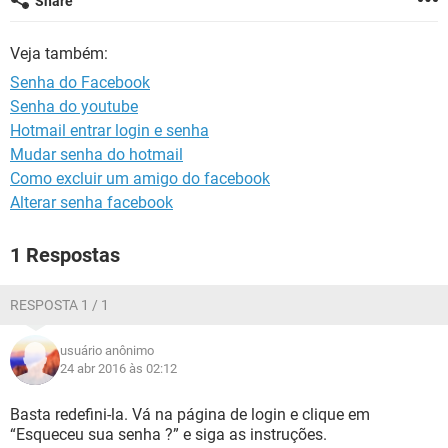
Share
GUIA DE COMPRAS
Veja também:
Senha do Facebook
Senha do youtube
Hotmail entrar login e senha
Mudar senha do hotmail
Como excluir um amigo do facebook
Alterar senha facebook
1 Respostas
RESPOSTA 1 / 1
usuário anônimo
24 abr 2016 às 02:12
Basta redefini-la. Vá na página de login e clique em
“Esqueceu sua senha ?” e siga as instruções.