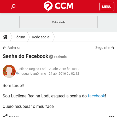
MENU
INÍCIO
JOGOS
WHATSAPP
DICAS
Fórum
Rede social
CELULAR
FACEBOOK
JOGOS
WHATSAPP
DOWNLOADS
Anterior
Seguinte
OUTLOOK
EXCEL
CELULAR
FACEBOOK
Senha do Facebook
INSTAGRAM
JOGOS
GMAIL
WHATSAPP
Fechado
FÓRUM
OUTLOOK
EXCEL
GUIA DE COMPRAS
CELULAR
FACEBOOK
Lucilene Regina Lodi
- 23 abr 2016 às 15:12
INSTAGRAM
JOGOS
GMAIL
WHATSAPP
GLOSSÁRIO
usuário anônimo -
24 abr 2016 às 02:12
OUTLOOK
EXCEL
GUIA DE COMPRAS
CELULAR
FACEBOOK
INSTAGRAM
JOGOS
GMAIL
WHATSAPP
Bom tarde!!
OUTLOOK
EXCEL
GUIA DE COMPRAS
CELULAR
FACEBOOK
Sou Lucilene Regina Lodi, esqueci a senha do
facebook
!
INSTAGRAM
GMAIL
OUTLOOK
EXCEL
GUIA DE COMPRAS
Quero recuperar o meu face.
INSTAGRAM
GMAIL