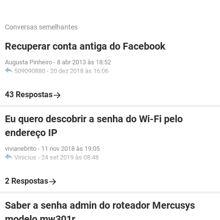
Conversas semelhantes
Recuperar conta antiga do Facebook
Augusta Pinheiro
-
8 abr 2013 às 18:52
509090880
-
20 dez 2018 às 16:06
43 Respostas
Eu quero descobrir a senha do Wi-Fi pelo
endereço IP
vivianebrito
-
11 nov 2018 às 19:05
Vinicius
-
24 set 2019 às 08:48
2 Respostas
Saber a senha admin do roteador Mercusys
modelo mw301r