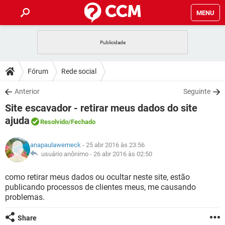
MENU
INÍCIO
JOGOS
WHATSAPP
DICAS
Fórum
Rede social
CELULAR
FACEBOOK
JOGOS
WHATSAPP
DOWNLOADS
Anterior
Seguinte
OUTLOOK
EXCEL
CELULAR
FACEBOOK
Site escavador - retirar meus dados do site
INSTAGRAM
JOGOS
GMAIL
WHATSAPP
FÓRUM
OUTLOOK
EXCEL
ajuda
Resolvido
/Fechado
GUIA DE COMPRAS
CELULAR
FACEBOOK
INSTAGRAM
JOGOS
GMAIL
WHATSAPP
GLOSSÁRIO
OUTLOOK
EXCEL
anapaulawerneck
- 25 abr 2016 às 23:56
GUIA DE COMPRAS
CELULAR
FACEBOOK
usuário anônimo -
26 abr 2016 às 02:50
INSTAGRAM
JOGOS
GMAIL
WHATSAPP
OUTLOOK
EXCEL
como retirar meus dados ou ocultar neste site, estão
GUIA DE COMPRAS
CELULAR
FACEBOOK
INSTAGRAM
GMAIL
publicando processos de clientes meus, me causando
OUTLOOK
EXCEL
problemas.
GUIA DE COMPRAS
INSTAGRAM
GMAIL
Share