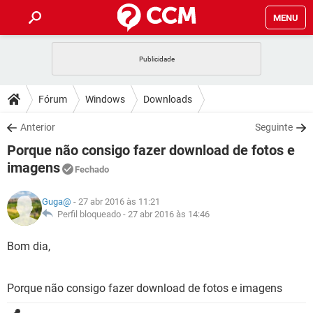
MENU
INÍCIO
JOGOS
WHATSAPP
DICAS
Fórum
Windows
Downloads
CELULAR
FACEBOOK
JOGOS
WHATSAPP
DOWNLOADS
Anterior
Seguinte
OUTLOOK
EXCEL
CELULAR
FACEBOOK
Porque não consigo fazer download de fotos e
INSTAGRAM
JOGOS
GMAIL
WHATSAPP
FÓRUM
OUTLOOK
EXCEL
imagens
Fechado
GUIA DE COMPRAS
CELULAR
FACEBOOK
INSTAGRAM
JOGOS
GMAIL
WHATSAPP
GLOSSÁRIO
OUTLOOK
EXCEL
Guga@
- 27 abr 2016 às 11:21
GUIA DE COMPRAS
CELULAR
FACEBOOK
Perfil bloqueado -
27 abr 2016 às 14:46
INSTAGRAM
JOGOS
GMAIL
WHATSAPP
OUTLOOK
EXCEL
Bom dia,
GUIA DE COMPRAS
CELULAR
FACEBOOK
INSTAGRAM
GMAIL
OUTLOOK
EXCEL
GUIA DE COMPRAS
Porque não consigo fazer download de fotos e imagens
INSTAGRAM
GMAIL