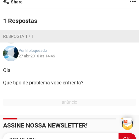
Share
GUIA DE COMPRAS
1 Respostas
RESPOSTA 1 / 1
Perfil bloqueado
27 abr 2016 às 14:46
Ola
Que tipo de problema você enfrenta?
ASSINE NOSSA NEWSLETTER!