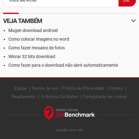
VEJA TAMBÉM
Mugen download android
Como colocar imagens no word
Como fazer mosaico de fotos
Winrar 32 bits download
Como fazer para o download não abrir automaticamente
Equipe
Termos de uso
Política de Privacidade
Contato
Regulamento
A Revista Da Mulher
Configuração de cookies
saude.ccm.net