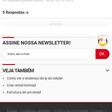
originado.x@ibest.com.br
-
24 fev 2021 à 14:53
5 Respostas
ASSINE NOSSA NEWSLETTER!
VEJA TAMBÉM
Como ver o endereço de ip do celular
Criar email hotmail
Estrutura de um email
Equipe
Conditions générales
Política de Privacidade
Contato