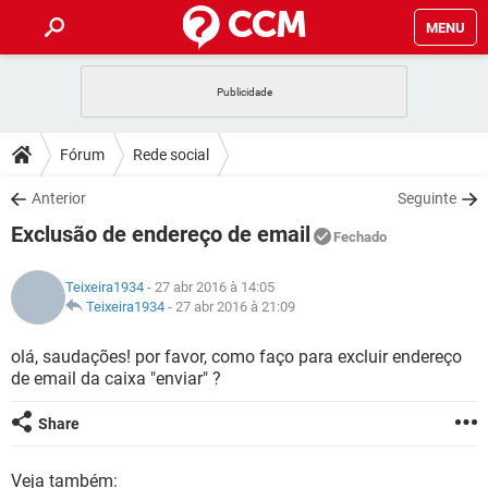
MENU
INÍCIO
JOGOS
WHATSAPP
DICAS
Fórum
Rede social
CELULAR
FACEBOOK
JOGOS
WHATSAPP
DOWNLOADS
Anterior
Seguinte
OUTLOOK
EXCEL
CELULAR
FACEBOOK
Exclusão de endereço de email
INSTAGRAM
JOGOS
GMAIL
WHATSAPP
Fechado
FÓRUM
OUTLOOK
EXCEL
GUIA DE COMPRAS
CELULAR
FACEBOOK
Teixeira1934
- 27 abr 2016 à 14:05
INSTAGRAM
JOGOS
GMAIL
WHATSAPP
GLOSSÁRIO
Teixeira1934
-
27 abr 2016 à 21:09
OUTLOOK
EXCEL
GUIA DE COMPRAS
CELULAR
FACEBOOK
INSTAGRAM
JOGOS
GMAIL
WHATSAPP
olá, saudações! por favor, como faço para excluir endereço
OUTLOOK
EXCEL
de email da caixa "enviar" ?
GUIA DE COMPRAS
CELULAR
FACEBOOK
INSTAGRAM
GMAIL
OUTLOOK
EXCEL
Share
GUIA DE COMPRAS
INSTAGRAM
GMAIL
Veja também: