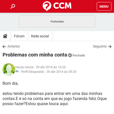
MENU
INÍCIO
JOGOS
WHATSAPP
DICAS
Fórum
Rede social
CELULAR
FACEBOOK
JOGOS
WHATSAPP
DOWNLOADS
Anterior
Seguinte
OUTLOOK
EXCEL
CELULAR
FACEBOOK
Problemas com minha conta
INSTAGRAM
JOGOS
GMAIL
WHATSAPP
Fechado
FÓRUM
OUTLOOK
EXCEL
GUIA DE COMPRAS
CELULAR
FACEBOOK
neuza neuza
- 29 abr 2016 às 16:20
INSTAGRAM
JOGOS
GMAIL
WHATSAPP
GLOSSÁRIO
Perfil bloqueado -
30 abr 2016 às 05:24
OUTLOOK
EXCEL
GUIA DE COMPRAS
CELULAR
FACEBOOK
INSTAGRAM
JOGOS
GMAIL
WHATSAPP
Bom dia,
OUTLOOK
EXCEL
GUIA DE COMPRAS
CELULAR
FACEBOOK
estou tendo problemas para entrar em uma das minhas
INSTAGRAM
GMAIL
contas.E é só na conta em que eu jogo fazenda feliz.Oque
OUTLOOK
EXCEL
GUIA DE COMPRAS
posso fazer?Estou quase louca aqui.
INSTAGRAM
GMAIL