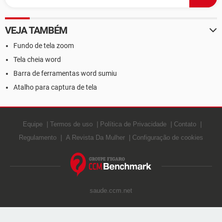
VEJA TAMBÉM
Fundo de tela zoom
Tela cheia word
Barra de ferramentas word sumiu
Atalho para captura de tela
Equipe
Termos de uso
Política de Privacidade
Contato
Regulamento
A Revista Da Mulher
Configuração de cookies
saude.ccm.net