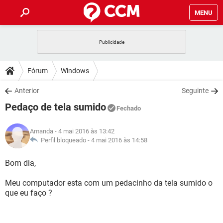
MENU
INÍCIO
JOGOS
WHATSAPP
DICAS
Fórum
Windows
CELULAR
FACEBOOK
JOGOS
WHATSAPP
DOWNLOADS
Anterior
Seguinte
OUTLOOK
EXCEL
CELULAR
FACEBOOK
Pedaço de tela sumido
INSTAGRAM
JOGOS
GMAIL
WHATSAPP
Fechado
FÓRUM
OUTLOOK
EXCEL
GUIA DE COMPRAS
CELULAR
FACEBOOK
Amanda
- 4 mai 2016 às 13:42
INSTAGRAM
JOGOS
GMAIL
WHATSAPP
GLOSSÁRIO
Perfil bloqueado -
4 mai 2016 às 14:58
OUTLOOK
EXCEL
GUIA DE COMPRAS
CELULAR
FACEBOOK
INSTAGRAM
JOGOS
GMAIL
WHATSAPP
Bom dia,
OUTLOOK
EXCEL
GUIA DE COMPRAS
CELULAR
FACEBOOK
Meu computador esta com um pedacinho da tela sumido o
INSTAGRAM
GMAIL
que eu faço ?
OUTLOOK
EXCEL
GUIA DE COMPRAS
INSTAGRAM
GMAIL