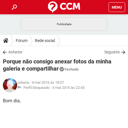
MENU
INÍCIO
JOGOS
WHATSAPP
DICAS
Fórum
Rede social
CELULAR
FACEBOOK
JOGOS
WHATSAPP
DOWNLOADS
Anterior
Seguinte
OUTLOOK
EXCEL
CELULAR
FACEBOOK
Porque não consigo anexar fotos da minha
INSTAGRAM
JOGOS
GMAIL
WHATSAPP
FÓRUM
OUTLOOK
EXCEL
galeria e compartilhar
Fechado
GUIA DE COMPRAS
CELULAR
FACEBOOK
INSTAGRAM
JOGOS
GMAIL
WHATSAPP
GLOSSÁRIO
OUTLOOK
EXCEL
Juliana
- 4 mai 2016 às 18:07
GUIA DE COMPRAS
CELULAR
FACEBOOK
Perfil bloqueado -
4 mai 2016 às 22:45
INSTAGRAM
JOGOS
GMAIL
WHATSAPP
OUTLOOK
EXCEL
Bom dia,
GUIA DE COMPRAS
CELULAR
FACEBOOK
INSTAGRAM
GMAIL
OUTLOOK
EXCEL
GUIA DE COMPRAS
INSTAGRAM
GMAIL