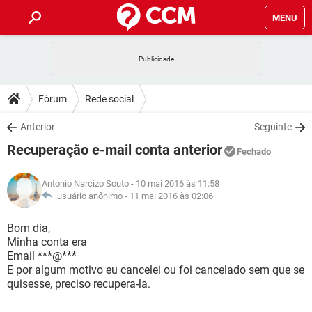
MENU
INÍCIO
JOGOS
WHATSAPP
DICAS
Fórum
Rede social
CELULAR
FACEBOOK
JOGOS
WHATSAPP
DOWNLOADS
Anterior
Seguinte
OUTLOOK
EXCEL
CELULAR
FACEBOOK
Recuperação e-mail conta anterior
INSTAGRAM
JOGOS
GMAIL
WHATSAPP
Fechado
FÓRUM
OUTLOOK
EXCEL
GUIA DE COMPRAS
CELULAR
FACEBOOK
Antonio Narcizo Souto
- 10 mai 2016 às 11:58
INSTAGRAM
JOGOS
GMAIL
WHATSAPP
GLOSSÁRIO
usuário anônimo -
11 mai 2016 às 02:06
OUTLOOK
EXCEL
GUIA DE COMPRAS
CELULAR
FACEBOOK
INSTAGRAM
JOGOS
GMAIL
WHATSAPP
Bom dia,
OUTLOOK
EXCEL
Minha conta era
GUIA DE COMPRAS
CELULAR
FACEBOOK
Email ***@***
INSTAGRAM
GMAIL
E por algum motivo eu cancelei ou foi cancelado sem que se
OUTLOOK
EXCEL
GUIA DE COMPRAS
quisesse, preciso recupera-la.
INSTAGRAM
GMAIL