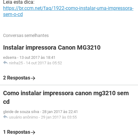
Leia esta dica:
https://br.ccm.net/faq/1922-como-instalar-uma-impressora-
sem-o-cd
Conversas semelhantes
Instalar impressora Canon MG3210
edserra
-
13 out 2017 às 18:41
ninha25
-
14 out 2017 às 05:52
2 Respostas
Como instalar impressora canon mg3210 sem
cd
gleide de souza silva
-
28 jan 2017 às 22:41
usuário anônimo
-
29 jan 2017 às 03:55
1 Respostas