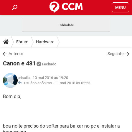
MENU
INÍCIO
JOGOS
WHATSAPP
DICAS
Fórum
Hardware
CELULAR
FACEBOOK
JOGOS
WHATSAPP
DOWNLOADS
Anterior
Seguinte
OUTLOOK
EXCEL
CELULAR
FACEBOOK
Canon e 481
INSTAGRAM
JOGOS
GMAIL
WHATSAPP
Fechado
FÓRUM
OUTLOOK
EXCEL
GUIA DE COMPRAS
CELULAR
FACEBOOK
priscila
- 10 mai 2016 às 19:20
INSTAGRAM
JOGOS
GMAIL
WHATSAPP
GLOSSÁRIO
usuário anônimo -
11 mai 2016 às 02:23
OUTLOOK
EXCEL
GUIA DE COMPRAS
CELULAR
FACEBOOK
INSTAGRAM
JOGOS
GMAIL
WHATSAPP
Bom dia,
OUTLOOK
EXCEL
GUIA DE COMPRAS
CELULAR
FACEBOOK
INSTAGRAM
GMAIL
OUTLOOK
EXCEL
GUIA DE COMPRAS
INSTAGRAM
GMAIL
boa noite preciso do softer para baixar no pc e instalar a
impressora