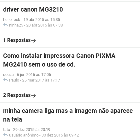
driver canon MG3210
helio reck
-
19 abr 2015 às 15:35
ninha25
-
20 abr 2015 às 07:38
1 Respostas
Como instalar impressora Canon PIXMA
MG2410 sem o uso de cd.
souza
-
6 jun 2016 às 17:06
Paulo
-
25 mar 2017 às 17:17
2 Respostas
minha camera liga mas a imagem não aparece
na tela
tato
-
29 dez 2015 às 20:19
usuário anônimo
-
30 dez 2015 às 09:42