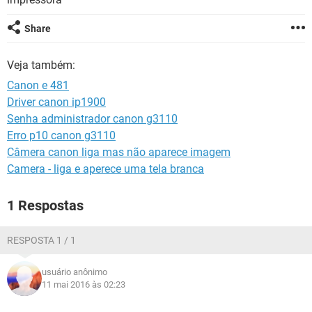
GUIA DE COMPRAS
Share
Veja também:
Canon e 481
Driver canon ip1900
Senha administrador canon g3110
Erro p10 canon g3110
Câmera canon liga mas não aparece imagem
Camera - liga e aperece uma tela branca
1 Respostas
RESPOSTA 1 / 1
usuário anônimo
11 mai 2016 às 02:23