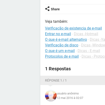
Share
Veja também:
Verificação de existencia de e-mail
Entrar no e-mail
-
Dicas -Hotmail
O que é e-mail alternativo
-
Dicas -Y
Verificação de disco
-
Dicas -Windo
O que é um e-mail
-
Dicas - E-mail
Protocolos de e mail
-
Dicas - Protoc
1 Respostas
RÉPONSE 1 / 1
usuário anônimo
12 mai 2016 à 02:07