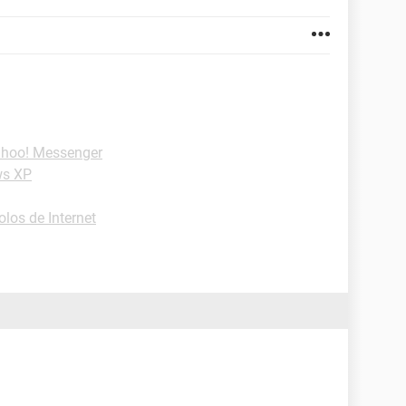
ahoo! Messenger
ws XP
olos de Internet