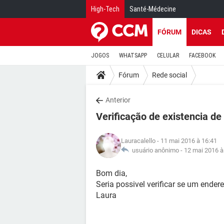
High-Tech
Santé-Médecine
FÓRUM
DICAS
JOGOS
WHATSAPP
CELULAR
FACEBOOK
Fórum
Rede social
Anterior
Verificação de existencia de
Lauracalello
- 11 mai 2016 à 16:41
usuário anônimo -
12 mai 2016 à
Bom dia,
Seria possivel verificar se um ender
Laura