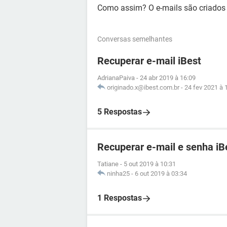
Como assim? O e-mails são criados p
Conversas semelhantes
Recuperar e-mail iBest
AdrianaPaiva
-
24 abr 2019 à 16:09
originado.x@ibest.com.br
-
24 fev 2021 à 
5 Respostas
Recuperar e-mail e senha iB
Tatiane
-
5 out 2019 à 10:31
ninha25
-
6 out 2019 à 03:34
1 Respostas