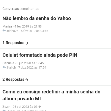
Conversas semelhantes
Não lembro da senha do Yahoo
Mariza
-
4 fev 2019 às 21:53
ninha25
-
5 fev 2019 às 04:45
1 Respostas
Celulat formatado ainda pede PIN
Gabriela
-
3 jun 2020 às 19:45
Kalleb
-
7 dez 2022 às 17:59
2 Respostas
Como eu consigo redefinir a minha senha do
álbum privado MI
Zezin
-
26 set 2023 às 03:44