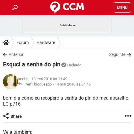
MENU
INÍCIO
JOGOS
WHATSAPP
DICAS
Fórum
Hardware
CELULAR
FACEBOOK
JOGOS
WHATSAPP
DOWNLOADS
Anterior
Seguinte
OUTLOOK
EXCEL
CELULAR
FACEBOOK
Esquci a senha do pin
INSTAGRAM
JOGOS
GMAIL
WHATSAPP
Fechado
FÓRUM
OUTLOOK
EXCEL
GUIA DE COMPRAS
CELULAR
FACEBOOK
senha
- 13 mai 2016 às 11:49
INSTAGRAM
JOGOS
GMAIL
WHATSAPP
GLOSSÁRIO
Perfil bloqueado -
14 mai 2016 às 04:46
OUTLOOK
EXCEL
GUIA DE COMPRAS
CELULAR
FACEBOOK
INSTAGRAM
JOGOS
GMAIL
WHATSAPP
bom dia como eu recopero a senha do pin do meu aparelho
OUTLOOK
EXCEL
LG p716
GUIA DE COMPRAS
CELULAR
FACEBOOK
INSTAGRAM
GMAIL
OUTLOOK
EXCEL
Share
GUIA DE COMPRAS
INSTAGRAM
GMAIL
Veja também: