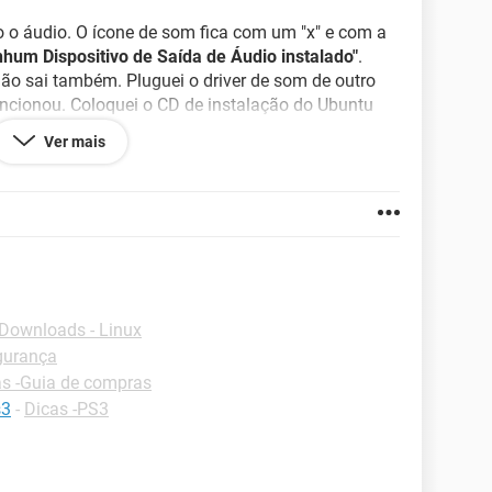
o áudio. O ícone de som fica com um "x" e com a
nhum Dispositivo de Saída de Áudio instalado"
.
ão sai também. Pluguei o driver de som de outro
uncionou. Coloquei o CD de instalação do Ubuntu
ionou nem no Ubuntu.
Ver mais
ndo direto a ID dos Hardwares, fui em serviços e
som, já dei comando no cmd e nada. Como podem
 não tenho mais ideias.
onal 32 bits.
r isso comigo pra ficar registrado a resolução disso,
Downloads - Linux
egurança
as -Guia de compras
s3
-
Dicas -PS3