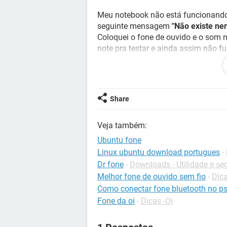
Meu notebook não está funcionando 
seguinte mensagem
"Não existe ne
Coloquei o fone de ouvido e o som n
note pra testar e ainda assim não f
pra testar e mesmo assim não func
Já atualizei todos os drivers utiliza
deixei em "auto" o componente de 
Share
ver ja dei uma volta bem grande. Já
Veja também:
Meu sistema é o Windows 7 Professi
Ubuntu fone
Se alguém estiver disposto a resolve
Linux ubuntu download portugues
-
desde já agradeço.
Dr fone
-
Downloads - Utilidade e s
Melhor fone de ouvido sem fio
-
Dic
Como conectar fone bluetooth no p
Fone da oi
-
Dicas -Oi