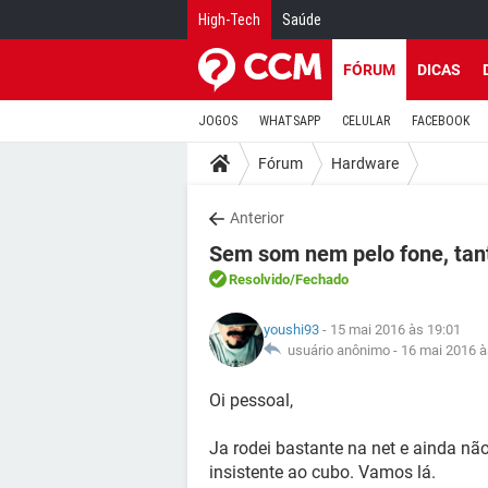
High-Tech
Saúde
FÓRUM
DICAS
JOGOS
WHATSAPP
CELULAR
FACEBOOK
Fórum
Hardware
Anterior
Sem som nem pelo fone, tan
Resolvido
/Fechado
youshi93
- 15 mai 2016 às 19:01
usuário anônimo -
16 mai 2016 à
Oi pessoal,
Ja rodei bastante na net e ainda nã
insistente ao cubo. Vamos lá.