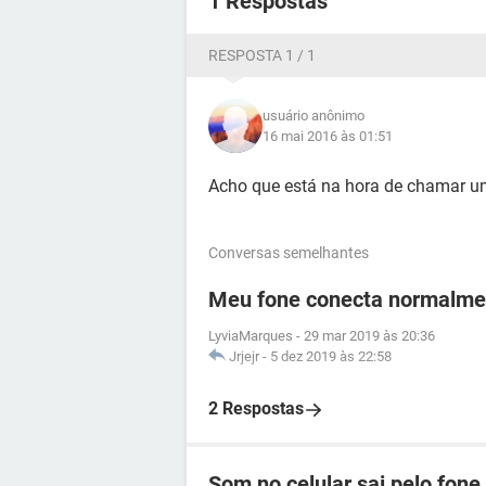
1 Respostas
RESPOSTA 1 / 1
usuário anônimo
16 mai 2016 às 01:51
Acho que está na hora de chamar um
Conversas semelhantes
Meu fone conecta normalmen
LyviaMarques
-
29 mar 2019 às 20:36
Jrjejr
-
5 dez 2019 às 22:58
2 Respostas
Som no celular sai pelo fone