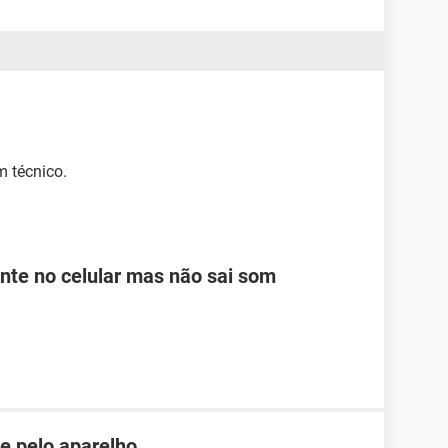
 técnico.
te no celular mas não sai som
 e pelo aparelho