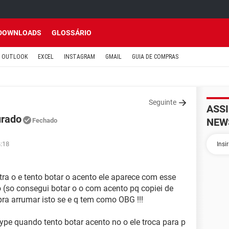
DOWNLOADS
GLOSSÁRIO
OUTLOOK
EXCEL
INSTAGRAM
GMAIL
GUIA DE COMPRAS
Seguinte
ASS
urado
NEW
Fechado
4:18
ra o e tento botar o acento ele aparece com esse
 (so consegui botar o o com acento pq copiei de
ra arrumar isto se e q tem como OBG !!!
pe quando tento botar acento no o ele troca para p