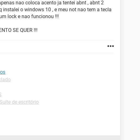
apenas nao coloca acento ja tentei abnt , abnt 2
 instalei o windows 10 , e meu not nao tem a tecla
num lock e nao funcionou !!!
TO SE QUER !!!
dos
clado
S
Suíte de escritório