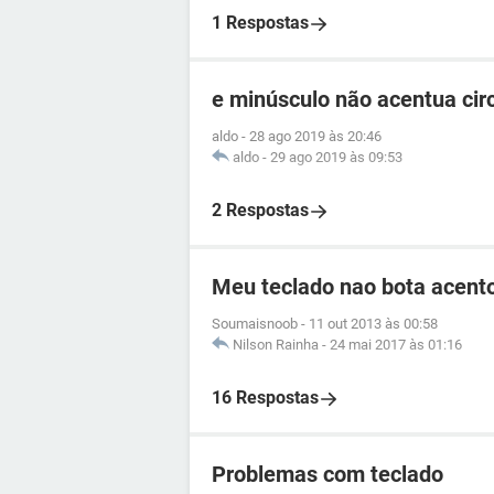
1 Respostas
e minúsculo não acentua circ
aldo
-
28 ago 2019 às 20:46
aldo
-
29 ago 2019 às 09:53
2 Respostas
Meu teclado nao bota acento
Soumaisnoob
-
11 out 2013 às 00:58
Nilson Rainha
-
24 mai 2017 às 01:16
16 Respostas
Problemas com teclado