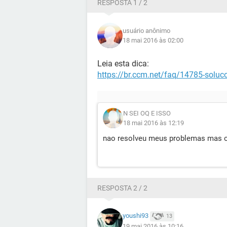
RESPOSTA 1 / 2
usuário anônimo
18 mai 2016 às 02:00
Leia esta dica:
https://br.ccm.net/faq/14785-soluc
N SEI OQ E ISSO
18 mai 2016 às 12:19
nao resolveu meus problemas mas obr
RESPOSTA 2 / 2
youshi93
13
19 mai 2016 às 10:16