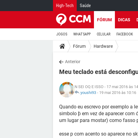
High-Tech
Saúde
FÓRUM
DICAS
JOGOS
WHATSAPP
CELULAR
FACEBOOK
Fórum
Hardware
Anterior
Meu teclado está desconfig
N SEI OQ E ISSO
- 17 mai 2016 às 1
youshi93
-
19 mai 2016 às 10:16
Quando eu escrevo por exemplo a let
simbolo ƥ em vez de aparecer com ó
um lugar para mostar) como fasso p
esse p com acento so aparece no sky