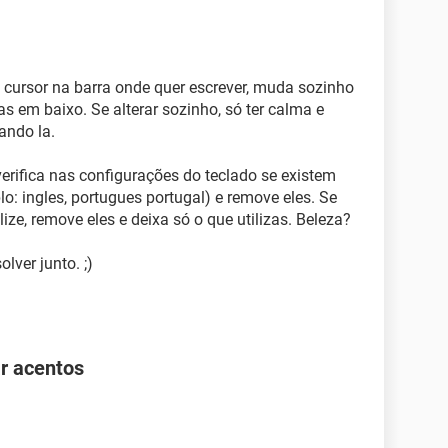
o cursor na barra onde quer escrever, muda sozinho
as em baixo. Se alterar sozinho, só ter calma e
ando la.
verifica nas configurações do teclado se existem
o: ingles, portugues portugal) e remove eles. Se
ize, remove eles e deixa só o que utilizas. Beleza?
lver junto. ;)
r acentos