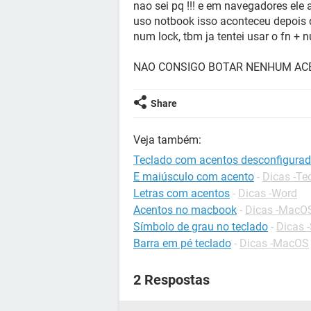
nao sei pq !!! e em navegadores ele 
uso notbook isso aconteceu depois q
num lock, tbm ja tentei usar o fn + 
NAO CONSIGO BOTAR NENHUM ACEN
Share
Veja também:
Teclado com acentos desconfigura
E maiúsculo com acento
-
Dicas -Te
Letras com acentos
-
Dicas -Word
Acentos no macbook
-
Dicas -MacO
Símbolo de grau no teclado
-
Dicas -
Barra em pé teclado
-
Dicas -MacOS
2 Respostas