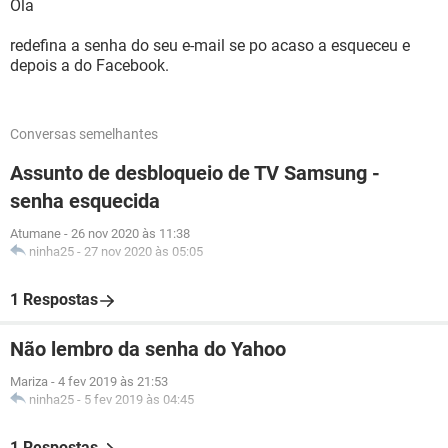
Ola
redefina a senha do seu e-mail se po acaso a esqueceu e
depois a do Facebook.
Conversas semelhantes
Assunto de desbloqueio de TV Samsung -
senha esquecida
Atumane
-
26 nov 2020 às 11:38
ninha25
-
27 nov 2020 às 05:05
1 Respostas
Não lembro da senha do Yahoo
Mariza
-
4 fev 2019 às 21:53
ninha25
-
5 fev 2019 às 04:45
1 Respostas