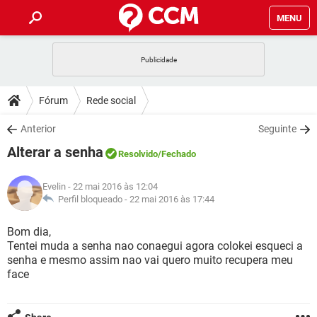
MENU
INÍCIO
JOGOS
WHATSAPP
DICAS
Fórum
Rede social
CELULAR
FACEBOOK
JOGOS
WHATSAPP
DOWNLOADS
Anterior
Seguinte
OUTLOOK
EXCEL
CELULAR
FACEBOOK
Alterar a senha
INSTAGRAM
JOGOS
GMAIL
WHATSAPP
Resolvido
/Fechado
FÓRUM
OUTLOOK
EXCEL
GUIA DE COMPRAS
CELULAR
FACEBOOK
Evelin
- 22 mai 2016 às 12:04
INSTAGRAM
JOGOS
GMAIL
WHATSAPP
GLOSSÁRIO
Perfil bloqueado -
22 mai 2016 às 17:44
OUTLOOK
EXCEL
GUIA DE COMPRAS
CELULAR
FACEBOOK
INSTAGRAM
JOGOS
GMAIL
WHATSAPP
Bom dia,
OUTLOOK
EXCEL
Tentei muda a senha nao conaegui agora colokei esqueci a
GUIA DE COMPRAS
CELULAR
FACEBOOK
senha e mesmo assim nao vai quero muito recupera meu
INSTAGRAM
GMAIL
face
OUTLOOK
EXCEL
GUIA DE COMPRAS
INSTAGRAM
GMAIL