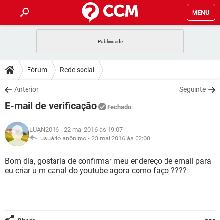
MENU
INÍCIO
JOGOS
WHATSAPP
DICAS
Fórum
Rede social
CELULAR
FACEBOOK
JOGOS
WHATSAPP
DOWNLOADS
Anterior
Seguinte
OUTLOOK
EXCEL
CELULAR
FACEBOOK
E-mail de verificação
INSTAGRAM
JOGOS
GMAIL
WHATSAPP
Fechado
FÓRUM
OUTLOOK
EXCEL
GUIA DE COMPRAS
CELULAR
FACEBOOK
LUAN2016
- 22 mai 2016 às 19:07
INSTAGRAM
JOGOS
GMAIL
WHATSAPP
GLOSSÁRIO
usuário anônimo -
23 mai 2016 às 02:08
OUTLOOK
EXCEL
GUIA DE COMPRAS
CELULAR
FACEBOOK
INSTAGRAM
JOGOS
GMAIL
WHATSAPP
Bom dia, gostaria de confirmar meu endereço de email para
OUTLOOK
EXCEL
eu criar u m canal do youtube agora como faço ????
GUIA DE COMPRAS
CELULAR
FACEBOOK
INSTAGRAM
GMAIL
OUTLOOK
EXCEL
GUIA DE COMPRAS
INSTAGRAM
GMAIL