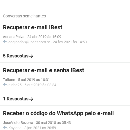
Conversas semelhantes
Recuperar e-mail iBest
AdrianaPaiva
-
24 abr 2019 às 16:09
originado.x@ibest.com.br
-
24 fev 2021 às 14:53
5 Respostas
Recuperar e-mail e senha iBest
Tatiane
-
5 out 2019 às 10:31
ninha25
-
6 out 2019 às 03:34
1 Respostas
Receber o código do WhatsApp pelo e-mail
JoseVictorBezerra
-
30 mai 2018 às 05:43
Kaylane
-
8 jan 2021 às 20:59