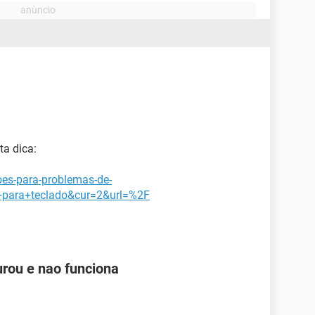
ta dica:
oes-para-problemas-de-
ara+teclado&cur=2&url=%2F
rou e nao funciona