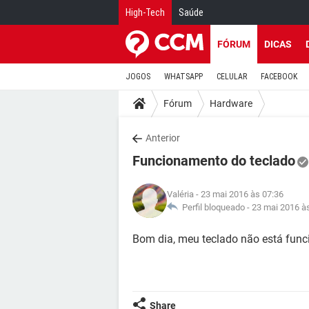
High-Tech
Saúde
FÓRUM
DICAS
JOGOS
WHATSAPP
CELULAR
FACEBOOK
Fórum
Hardware
Anterior
Funcionamento do teclado
Valéria
- 23 mai 2016 às 07:36
Perfil bloqueado -
23 mai 2016 à
Bom dia, meu teclado não está func
Share