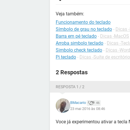
Veja também:
Funcionamento do teclado
Símbolo de grau no teclado
-
Dicas -
Barra em pé teclado
-
Dicas -MacOS
Arroba simbolo teclado
-
Dicas -Tec
Simbolo check teclado
-
Dicas -Wor
Pi teclado
-
Dicas -Suíte de escritório
2 Respostas
RESPOSTA 1 / 2
BMacario
46
23 mai 2016 às 08:46
Voce já experimentou ativar a tecl