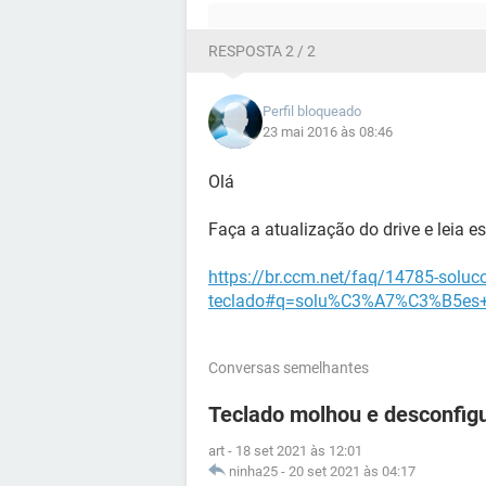
RESPOSTA 2 / 2
Perfil bloqueado
23 mai 2016 às 08:46
Olá
Faça a atualização do drive e leia es
https://br.ccm.net/faq/14785-soluc
teclado#q=solu%C3%A7%C3%B5es+p
Conversas semelhantes
Teclado molhou e desconfigu
art
-
18 set 2021 às 12:01
ninha25
-
20 set 2021 às 04:17