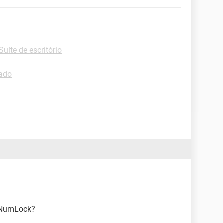
Suíte de escritório
lado
d
a NumLock?