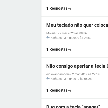
1 Respostas
Meu teclado não quer coloca
Mikai46
-
2 mai 2020 às 08:36
ninha25
-
3 mai 2020 às 04:50
1 Respostas
Não consigo apertar a tecla 
eigiovannamoore
-
2 mar 2019 às 22:19
ninha25
-
3 mar 2019 às 05:28
1 Respostas
Bug com a tecla "apagar"