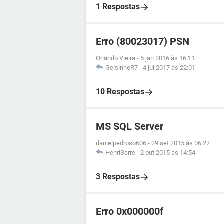
1 Respostas
Erro (80023017) PSN
Orlando Vieira
-
5 jan 2016 às 16:11
GelsinhoR7
-
4 jul 2017 às 22:01
10 Respostas
MS SQL Server
danielpedroso606
-
29 set 2015 às 06:27
HenriSerre
-
2 out 2015 às 14:54
3 Respostas
Erro 0x000000f