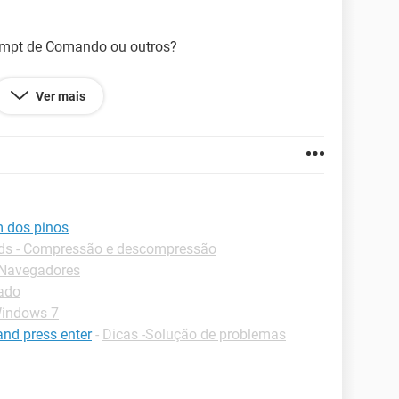
ompt de Comando ou outros?
Ver mais
m dos pinos
s - Compressão e descompressão
-Navegadores
lado
Windows 7
and press enter
-
Dicas -Solução de problemas