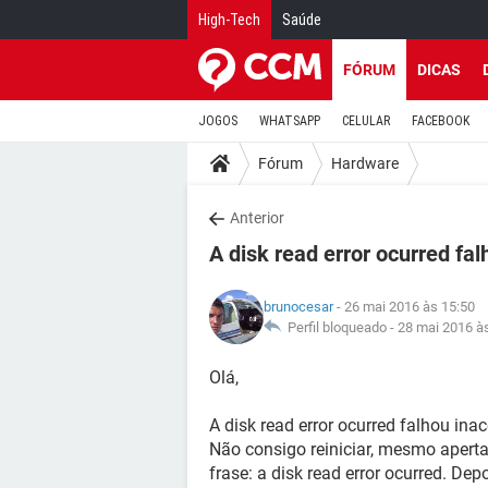
High-Tech
Saúde
FÓRUM
DICAS
JOGOS
WHATSAPP
CELULAR
FACEBOOK
Fórum
Hardware
Anterior
A disk read error ocurred fa
brunocesar
- 26 mai 2016 às 15:50
Perfil bloqueado -
28 mai 2016 à
Olá,
A disk read error ocurred falhou ina
Não consigo reiniciar, mesmo apert
frase: a disk read error ocurred. Dep