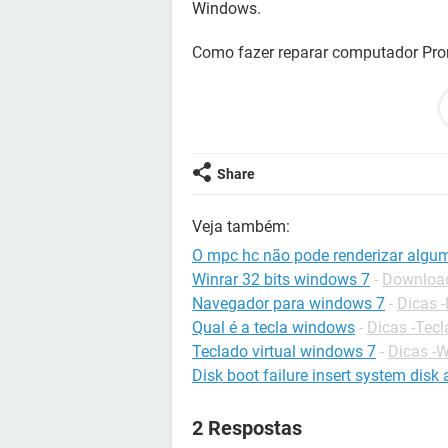
Windows.
Como fazer reparar computador Pr
Anexo foto tela preta.
Share
Veja também:
O mpc hc não pode renderizar algu
Winrar 32 bits windows 7
-
Download
Navegador para windows 7
-
Dicas 
Qual é a tecla windows
-
Dicas -Tec
Teclado virtual windows 7
-
Dicas -
Disk boot failure insert system disk 
2 Respostas