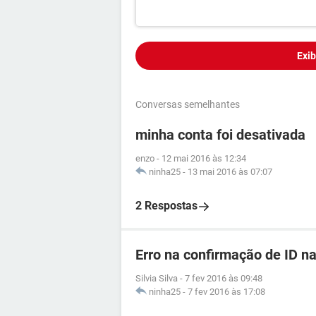
Exib
Conversas semelhantes
minha conta foi desativada
enzo
-
12 mai 2016 às 12:34
ninha25
-
13 mai 2016 às 07:07
2 Respostas
Erro na confirmação de ID n
Silvia Silva
-
7 fev 2016 às 09:48
ninha25
-
7 fev 2016 às 17:08