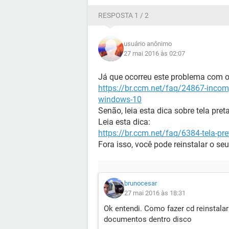
RESPOSTA 1 / 2
usuário anônimo
27 mai 2016 às 02:07
Fico no aguardo sua resposta.
Já que ocorreu este problema com o
https://br.ccm.net/faq/24867-incomp
Bruno César F. Regazolli
windows-10
Senão, leia esta dica sobre tela preta
Leia esta dica:
https://br.ccm.net/faq/6384-tela-pr
Fora isso, você pode reinstalar o s
brunocesar
27 mai 2016 às 18:31
Ok entendi. Como fazer cd reinstala
documentos dentro disco