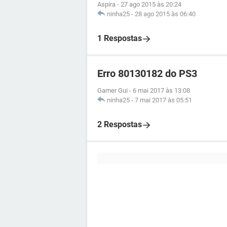
Aspira
-
27 ago 2015 às 20:24
ninha25
-
28 ago 2015 às 06:40
1 Respostas
Erro 80130182 do PS3
Gamer Gui
-
6 mai 2017 às 13:08
ninha25
-
7 mai 2017 às 05:51
2 Respostas