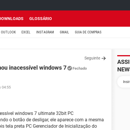
DOWNLOADS
GLOSSÁRIO
OUTLOOK
EXCEL
INSTAGRAM
GMAIL
GUIA DE COMPRAS
Seguinte
ASS
lhou inacessível windows 7
NEW
Fechado
s 04:55
cessível windows 7 ultimate 32bit PC
ando o botão de desligar, ele aparece com a mesma
ois tela preta PC Gerenciador de Inicialização do