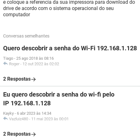
e coloque a referencia da sua impressora para download do
drive de acordo com o sistema operacional do seu
computador
Conversas semelhantes
Quero descobrir a senha do Wi-Fi 192.168.1.128
Tiago
-
25 ago 2018 às 08:16
Roger
-
12 out 2022 às 02:02
2 Respostas
Eu quero descobrir a senha do wi-fi pelo
IP 192.168.1.128
Kayky
-
6 abr 2023 às 14:34
Vazluiz480
-
11 mai 2023 às 00:01
2 Respostas