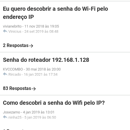
Eu quero descobrir a senha do Wi-Fi pelo
endereço IP
vivianebrito
-
11 nov 2018 às 19:05
Vinicius
-
24 set 2019 às 08:48
2 Respostas
Senha do roteador 192.168.1.128
KVCCOMBO
-
30 mai 2018 às 20:00
Rircado
-
16 jan 2021 às 17:34
83 Respostas
Como descobri a senha do Wifi pelo IP?
Josezamo
-
4 jan 2019 às 13:01
ninha25
-
5 jan 2019 às 06:50