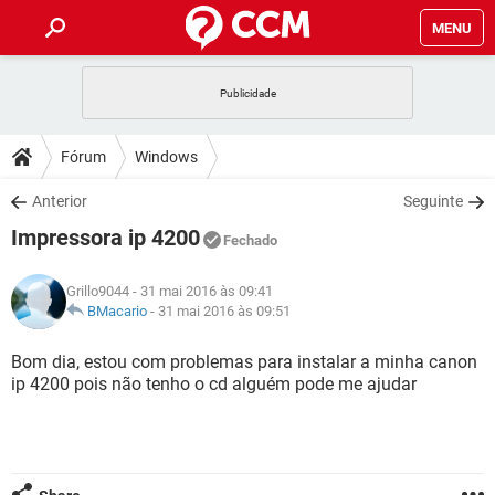
MENU
INÍCIO
JOGOS
WHATSAPP
DICAS
Fórum
Windows
CELULAR
FACEBOOK
JOGOS
WHATSAPP
DOWNLOADS
Anterior
Seguinte
OUTLOOK
EXCEL
CELULAR
FACEBOOK
Impressora ip 4200
INSTAGRAM
JOGOS
GMAIL
WHATSAPP
Fechado
FÓRUM
OUTLOOK
EXCEL
GUIA DE COMPRAS
CELULAR
FACEBOOK
Grillo9044
- 31 mai 2016 às 09:41
INSTAGRAM
JOGOS
GMAIL
WHATSAPP
GLOSSÁRIO
BMacario
-
31 mai 2016 às 09:51
OUTLOOK
EXCEL
GUIA DE COMPRAS
CELULAR
FACEBOOK
INSTAGRAM
JOGOS
GMAIL
WHATSAPP
Bom dia, estou com problemas para instalar a minha canon
OUTLOOK
EXCEL
ip 4200 pois não tenho o cd alguém pode me ajudar
GUIA DE COMPRAS
CELULAR
FACEBOOK
INSTAGRAM
GMAIL
OUTLOOK
EXCEL
GUIA DE COMPRAS
INSTAGRAM
GMAIL