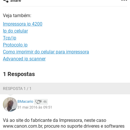
Share
GUIA DE COMPRAS
Veja também:
Impressora ip 4200
Ip do celular
Tcp/ip
Protocolo ip
Como imprimir do celular para impressora
Advanced ip scanner
1 Respostas
RESPOSTA 1 / 1
BMacario
46
31 mai 2016 às 09:51
Vá ao site do fabricante da Impressora, neste caso
www.canon.com.br, procure no suporte driveres e softwares