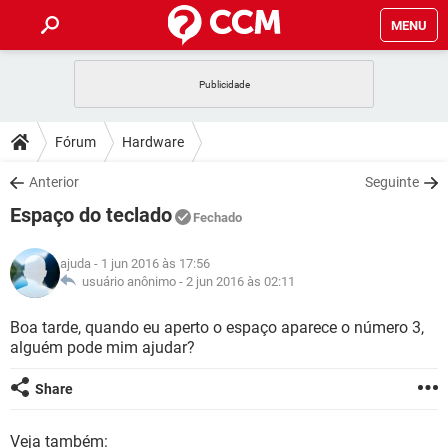
MENU
INÍCIO
JOGOS
WHATSAPP
DICAS
Fórum
Hardware
CELULAR
FACEBOOK
JOGOS
WHATSAPP
DOWNLOADS
Anterior
Seguinte
OUTLOOK
EXCEL
CELULAR
FACEBOOK
Espaço do teclado
INSTAGRAM
JOGOS
GMAIL
WHATSAPP
Fechado
FÓRUM
OUTLOOK
EXCEL
GUIA DE COMPRAS
CELULAR
FACEBOOK
ajuda
- 1 jun 2016 às 17:56
INSTAGRAM
JOGOS
GMAIL
WHATSAPP
GLOSSÁRIO
usuário anônimo -
2 jun 2016 às 02:11
OUTLOOK
EXCEL
GUIA DE COMPRAS
CELULAR
FACEBOOK
INSTAGRAM
JOGOS
GMAIL
WHATSAPP
Boa tarde, quando eu aperto o espaço aparece o número 3,
OUTLOOK
EXCEL
alguém pode mim ajudar?
GUIA DE COMPRAS
CELULAR
FACEBOOK
INSTAGRAM
GMAIL
OUTLOOK
EXCEL
Share
GUIA DE COMPRAS
INSTAGRAM
GMAIL
Veja também: