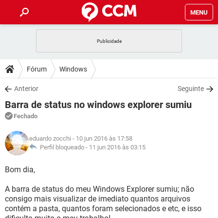
MENU
INÍCIO
JOGOS
WHATSAPP
DICAS
Fórum
Windows
CELULAR
FACEBOOK
JOGOS
WHATSAPP
DOWNLOADS
Anterior
Seguinte
OUTLOOK
EXCEL
CELULAR
FACEBOOK
Barra de status no windows explorer sumiu
INSTAGRAM
JOGOS
GMAIL
WHATSAPP
FÓRUM
OUTLOOK
EXCEL
Fechado
GUIA DE COMPRAS
CELULAR
FACEBOOK
INSTAGRAM
JOGOS
GMAIL
WHATSAPP
GLOSSÁRIO
OUTLOOK
eduardo zocchi
- 10 jun 2016 às 17:58
EXCEL
GUIA DE COMPRAS
CELULAR
FACEBOOK
Perfil bloqueado -
11 jun 2016 às 03:15
INSTAGRAM
JOGOS
GMAIL
WHATSAPP
OUTLOOK
EXCEL
Bom dia,
GUIA DE COMPRAS
CELULAR
FACEBOOK
INSTAGRAM
GMAIL
A barra de status do meu Windows Explorer sumiu; não
OUTLOOK
EXCEL
GUIA DE COMPRAS
consigo mais visualizar de imediato quantos arquivos
INSTAGRAM
GMAIL
contém a pasta, quantos foram selecionados e etc, e isso