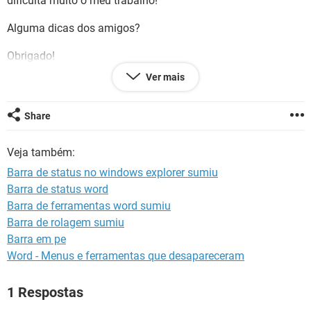
dificulta muito o meu trabalho!
GUIA DE COMPRAS
Alguma dicas dos amigos?
Obrigado!
Ver mais
Share
Veja também:
Barra de status no windows explorer sumiu
Barra de status word
Barra de ferramentas word sumiu
Barra de rolagem sumiu
Barra em pe
Word - Menus e ferramentas que desapareceram
1 Respostas