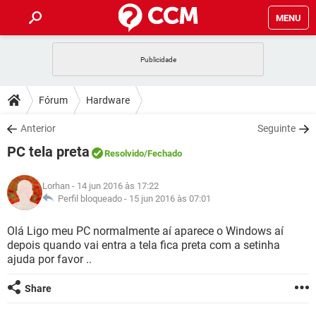
MENU
INÍCIO
JOGOS
WHATSAPP
DICAS
Fórum
Hardware
CELULAR
FACEBOOK
JOGOS
WHATSAPP
DOWNLOADS
Anterior
Seguinte
OUTLOOK
EXCEL
CELULAR
FACEBOOK
PC tela preta
INSTAGRAM
JOGOS
GMAIL
WHATSAPP
Resolvido
/Fechado
FÓRUM
OUTLOOK
EXCEL
GUIA DE COMPRAS
CELULAR
FACEBOOK
Lorhan
- 14 jun 2016 às 17:22
INSTAGRAM
JOGOS
GMAIL
WHATSAPP
GLOSSÁRIO
Perfil bloqueado -
15 jun 2016 às 07:01
OUTLOOK
EXCEL
GUIA DE COMPRAS
CELULAR
FACEBOOK
INSTAGRAM
JOGOS
GMAIL
WHATSAPP
Olá Ligo meu PC normalmente aí aparece o Windows aí
OUTLOOK
EXCEL
depois quando vai entra a tela fica preta com a setinha
GUIA DE COMPRAS
CELULAR
FACEBOOK
ajuda por favor ..
INSTAGRAM
GMAIL
OUTLOOK
EXCEL
GUIA DE COMPRAS
Share
INSTAGRAM
GMAIL