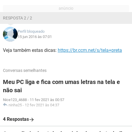
RESPOSTA 2 / 2
Perfil bloqueado
15 jun 2016 às 07:01
Veja também estas dicas:
https://br.ccm.net/s/tela+preta
Conversas semelhantes
Meu PC liga e fica com umas letras na tela e
não sai
Nice123_4688
-
11 fev 2021 às 00:57
ninha25
-
12 fev 2021 às 04:37
4 Respostas