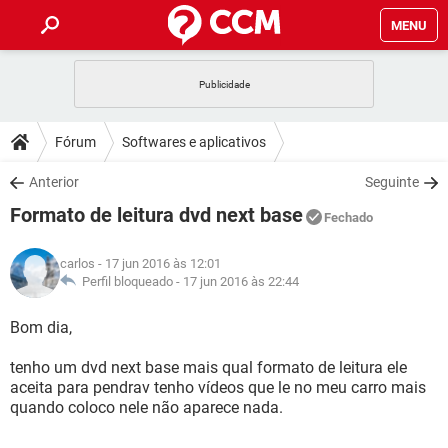
MENU
INÍCIO
JOGOS
WHATSAPP
DICAS
Fórum
Softwares e aplicativos
CELULAR
FACEBOOK
JOGOS
WHATSAPP
DOWNLOADS
Anterior
Seguinte
OUTLOOK
EXCEL
CELULAR
FACEBOOK
Formato de leitura dvd next base
INSTAGRAM
JOGOS
GMAIL
WHATSAPP
Fechado
FÓRUM
OUTLOOK
EXCEL
GUIA DE COMPRAS
CELULAR
FACEBOOK
carlos
- 17 jun 2016 às 12:01
INSTAGRAM
JOGOS
GMAIL
WHATSAPP
GLOSSÁRIO
Perfil bloqueado -
17 jun 2016 às 22:44
OUTLOOK
EXCEL
GUIA DE COMPRAS
CELULAR
FACEBOOK
INSTAGRAM
JOGOS
GMAIL
WHATSAPP
Bom dia,
OUTLOOK
EXCEL
GUIA DE COMPRAS
CELULAR
FACEBOOK
tenho um dvd next base mais qual formato de leitura ele
INSTAGRAM
GMAIL
aceita para pendrav tenho vídeos que le no meu carro mais
OUTLOOK
EXCEL
GUIA DE COMPRAS
quando coloco nele não aparece nada.
INSTAGRAM
GMAIL