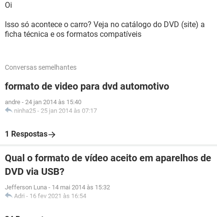
Oi
Isso só acontece o carro? Veja no catálogo do DVD (site) a
ficha técnica e os formatos compatíveis
Conversas semelhantes
formato de video para dvd automotivo
andre
-
24 jan 2014 às 15:40
ninha25
-
25 jan 2014 às 07:17
1 Respostas
Qual o formato de vídeo aceito em aparelhos de
DVD via USB?
Jefferson Luna
-
14 mai 2014 às 15:32
Adri
-
16 fev 2021 às 16:54