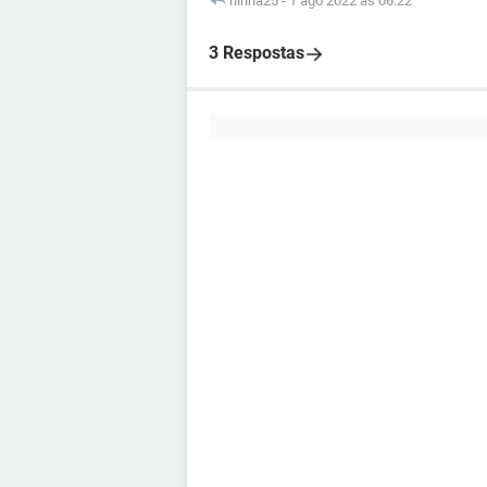
ninha25
-
1 ago 2022 às 06:22
3 Respostas