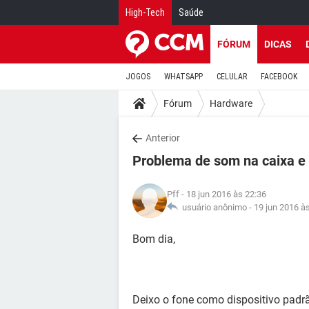
High-Tech
Saúde
FÓRUM
DICAS
JOGOS
WHATSAPP
CELULAR
FACEBOOK
Fórum
Hardware
Anterior
Problema de som na caixa e
Pff
- 18 jun 2016 às 22:36
usuário anônimo -
19 jun 2016 à
Bom dia,
Deixo o fone como dispositivo padrã