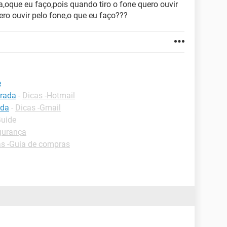
,oque eu faço,pois quando tiro o fone quero ouvir
ero ouvir pelo fone,o que eu faço???
e
trada
-
Dicas -Hotmail
ada
-
Dicas -Gmail
Guide
egurança
as -Guia de compras