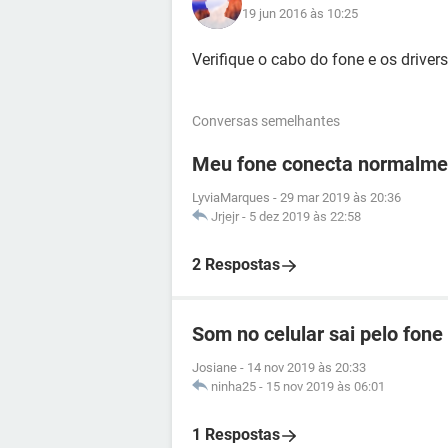
19 jun 2016 às 10:25
Verifique o cabo do fone e os driver
Conversas semelhantes
Meu fone conecta normalmen
LyviaMarques
-
29 mar 2019 às 20:36
Jrjejr
-
5 dez 2019 às 22:58
2 Respostas
Som no celular sai pelo fone
Josiane
-
14 nov 2019 às 20:33
ninha25
-
15 nov 2019 às 06:01
1 Respostas