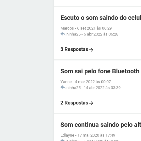
Escuto o som saindo do cel
Marcos
-
6 set 2021 às 06:29
ninha25
-
6 abr 2022 às 06:28
3 Respostas
Som sai pelo fone Bluetooth 
Yanne
-
4 mar 2022 às 00:07
ninha25
-
14 abr 2022 às 03:39
2 Respostas
Som continua saindo pelo a
Edlayne
-
17 mai 2020 às 17:49