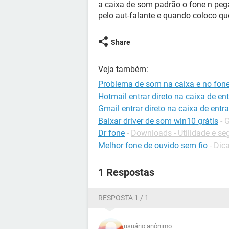
a caixa de som padrão o fone n pega
pelo aut-falante e quando coloco qu
Share
Veja também:
Problema de som na caixa e no fon
Hotmail entrar direto na caixa de en
Gmail entrar direto na caixa de entr
Baixar driver de som win10 grátis
- 
Dr fone
-
Downloads - Utilidade e s
Melhor fone de ouvido sem fio
-
Dic
1 Respostas
RESPOSTA 1 / 1
usuário anônimo