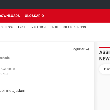
DOWNLOADS
GLOSSÁRIO
OUTLOOK
EXCEL
INSTAGRAM
GMAIL
GUIA DE COMPRAS
Seguinte
ASS
NEW
echado
16 às 20:08
 07:08
dor me ajudem