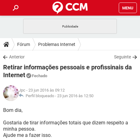
MENU
INÍCIO
JOGOS
WHATSAPP
DICAS
Fórum
Problemas Internet
CELULAR
FACEBOOK
JOGOS
WHATSAPP
DOWNLOADS
Anterior
Seguinte
OUTLOOK
EXCEL
CELULAR
FACEBOOK
Retirar informações pessoais e profissinais da
INSTAGRAM
JOGOS
GMAIL
WHATSAPP
FÓRUM
OUTLOOK
EXCEL
Internet
Fechado
GUIA DE COMPRAS
CELULAR
FACEBOOK
INSTAGRAM
JOGOS
GMAIL
WHATSAPP
GLOSSÁRIO
OUTLOOK
EXCEL
Jpc
- 23 jun 2016 às 09:12
GUIA DE COMPRAS
CELULAR
FACEBOOK
Perfil bloqueado -
23 jun 2016 às 12:50
INSTAGRAM
JOGOS
GMAIL
WHATSAPP
OUTLOOK
EXCEL
Bom dia,
GUIA DE COMPRAS
CELULAR
FACEBOOK
INSTAGRAM
GMAIL
OUTLOOK
EXCEL
Gostaria de tirar informações totais que dizem respeito a
GUIA DE COMPRAS
minha pessoa.
INSTAGRAM
GMAIL
Ajude me a fazer isso.