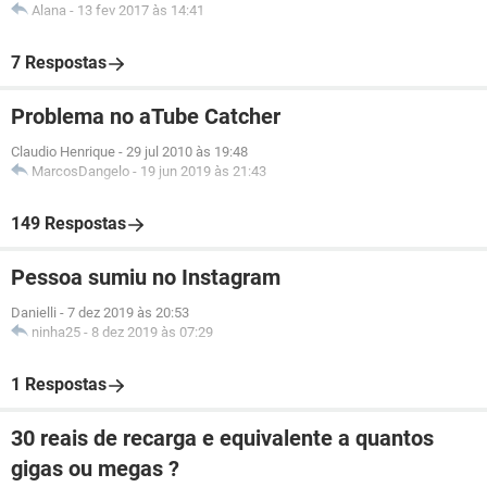
Alana
-
13 fev 2017 às 14:41
7 Respostas
Problema no aTube Catcher
Claudio Henrique
-
29 jul 2010 às 19:48
MarcosDangelo
-
19 jun 2019 às 21:43
149 Respostas
Pessoa sumiu no Instagram
Danielli
-
7 dez 2019 às 20:53
ninha25
-
8 dez 2019 às 07:29
1 Respostas
30 reais de recarga e equivalente a quantos
gigas ou megas ?