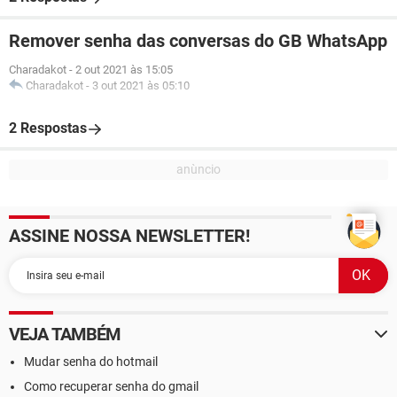
Remover senha das conversas do GB WhatsApp
Charadakot
-
2 out 2021 às 15:05
Charadakot
-
3 out 2021 às 05:10
2 Respostas
ASSINE NOSSA NEWSLETTER!
VEJA TAMBÉM
Mudar senha do hotmail
Como recuperar senha do gmail