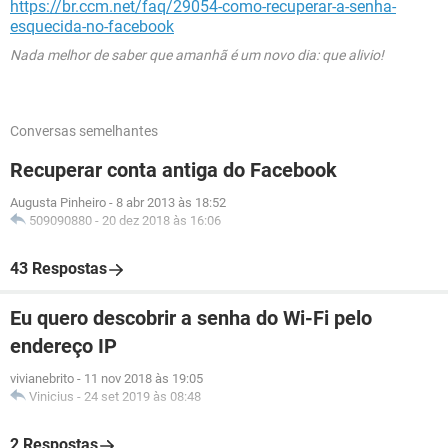
https://br.ccm.net/faq/29054-como-recuperar-a-senha-
esquecida-no-facebook
Nada melhor de saber que amanhã é um novo dia: que alivio!
Conversas semelhantes
Recuperar conta antiga do Facebook
Augusta Pinheiro
-
8 abr 2013 às 18:52
509090880
-
20 dez 2018 às 16:06
43 Respostas
Eu quero descobrir a senha do Wi-Fi pelo
endereço IP
vivianebrito
-
11 nov 2018 às 19:05
Vinicius
-
24 set 2019 às 08:48
2 Respostas