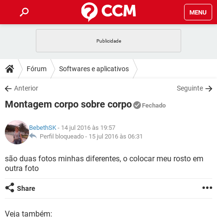
MENU
INÍCIO
JOGOS
WHATSAPP
DICAS
Fórum
Softwares e aplicativos
CELULAR
FACEBOOK
JOGOS
WHATSAPP
DOWNLOADS
Anterior
Seguinte
OUTLOOK
EXCEL
CELULAR
FACEBOOK
Montagem corpo sobre corpo
INSTAGRAM
JOGOS
GMAIL
WHATSAPP
Fechado
FÓRUM
OUTLOOK
EXCEL
GUIA DE COMPRAS
CELULAR
FACEBOOK
BebethSK
- 14 jul 2016 às 19:57
INSTAGRAM
JOGOS
GMAIL
WHATSAPP
GLOSSÁRIO
Perfil bloqueado -
15 jul 2016 às 06:31
OUTLOOK
EXCEL
GUIA DE COMPRAS
CELULAR
FACEBOOK
INSTAGRAM
JOGOS
GMAIL
WHATSAPP
são duas fotos minhas diferentes, o colocar meu rosto em
OUTLOOK
EXCEL
outra foto
GUIA DE COMPRAS
CELULAR
FACEBOOK
INSTAGRAM
GMAIL
OUTLOOK
EXCEL
Share
GUIA DE COMPRAS
INSTAGRAM
GMAIL
Veja também: