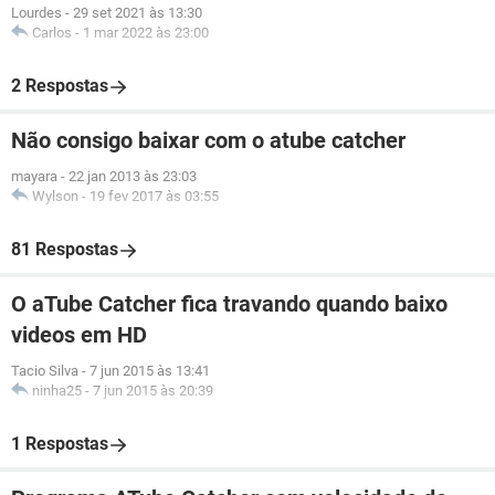
Lourdes
-
29 set 2021 às 13:30
Carlos
-
1 mar 2022 às 23:00
2 Respostas
Não consigo baixar com o atube catcher
mayara
-
22 jan 2013 às 23:03
Wylson
-
19 fev 2017 às 03:55
81 Respostas
O aTube Catcher fica travando quando baixo
videos em HD
Tacio Silva
-
7 jun 2015 às 13:41
ninha25
-
7 jun 2015 às 20:39
1 Respostas