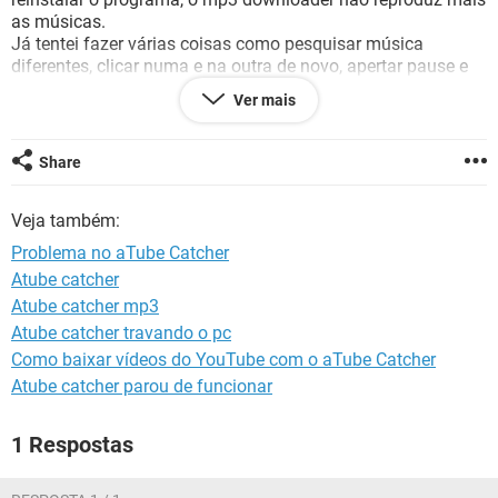
GUIA DE COMPRAS
as músicas.
Já tentei fazer várias coisas como pesquisar música
diferentes, clicar numa e na outra de novo, apertar pause e
play, desinstalar e reinstalar o programa... Nada funciona.
Ver mais
Também não consegui encontrar em pesquisa na internet,
ninguém que estivesse passando pelo mesmo problema.
Agradeço se alguém puder me ajudar.
Share
Veja também:
Problema no aTube Catcher
Atube catcher
Atube catcher mp3
Atube catcher travando o pc
Como baixar vídeos do YouTube com o aTube Catcher
Atube catcher parou de funcionar
1 Respostas