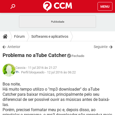
MENU
INÍCIO
JOGOS
WHATSAPP
DICAS
Fórum
Softwares e aplicativos
CELULAR
FACEBOOK
JOGOS
WHATSAPP
DOWNLOADS
Anterior
Seguinte
OUTLOOK
EXCEL
CELULAR
FACEBOOK
Problema no aTube Catcher
INSTAGRAM
JOGOS
GMAIL
WHATSAPP
Fechado
FÓRUM
OUTLOOK
EXCEL
GUIA DE COMPRAS
CELULAR
FACEBOOK
Cassia
- 11 jul 2016 às 21:27
INSTAGRAM
JOGOS
GMAIL
WHATSAPP
GLOSSÁRIO
Perfil bloqueado -
12 jul 2016 às 06:22
OUTLOOK
EXCEL
GUIA DE COMPRAS
CELULAR
FACEBOOK
INSTAGRAM
JOGOS
GMAIL
WHATSAPP
Boa noite,
OUTLOOK
EXCEL
Há muito tempo utilizo o "mp3 downloader" do aTube
GUIA DE COMPRAS
CELULAR
FACEBOOK
Catcher para baixar músicas, principalmente pelo seu
INSTAGRAM
GMAIL
diferencial de ser possível ouvir as músicas antes de baixá-
OUTLOOK
EXCEL
GUIA DE COMPRAS
las.
INSTAGRAM
GMAIL
Porém, precisei formatar meu pc e, depois disso, ao
reinstalar o programa, o mp3 downloader não reproduz mais