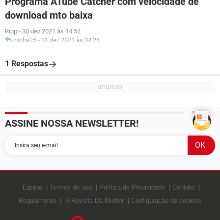
Programa ATube Catcher com velocidade de
download mto baixa
Ripp
-
30 dez 2021 às 14:52
ninha25
-
31 dez 2021 às 04:24
1 Respostas
ASSINE NOSSA NEWSLETTER!
Equipe
Termos de uso
Política de Privacidade
Contato
Regulamento
A Revista Da Mulher
Configuração de cookies