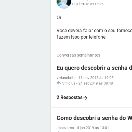
16 jul 2016 às 05:39
Oi
Você deverá falar com o seu forneced
fazem isso por telefone.
Conversas semelhantes
Eu quero descobrir a senha d
vivianebrito
-
11 nov 2018 às 19:05
Vinicius
-
24 set 2019 às 08:48
2 Respostas
Como descobri a senha do Wi
Josezamo
-
4 jan 2019 às 13:01