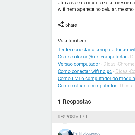
através de nem um celular mesmo a
wifi nem aparece no celular, mesmo
Share
Veja também:
Tentei conectar o computador ao wif
Como colocar @ no computador
-
Di
Versao computador
-
Dicas -Chrome
Como conectar wifi no pc
-
Dicas -C
Como tirar o computador do modo a
Como esfriar o computador
-
Dicas 
1 Respostas
RESPOSTA 1 / 1
Perfil bloqueado