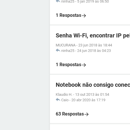
ninha25
-
5 jan 2019 às 06:50
1 Respostas
Senha Wi-Fi, encontrar IP pel
MUCURANA
-
23 jun 2018 às 18:44
ninha25
-
24 jun 2018 às 04:23
1 Respostas
Notebook não consigo conect
Klaudio H.
-
13 out 2013 às 01:54
Caio
-
20 abr 2020 às 17:19
63 Respostas