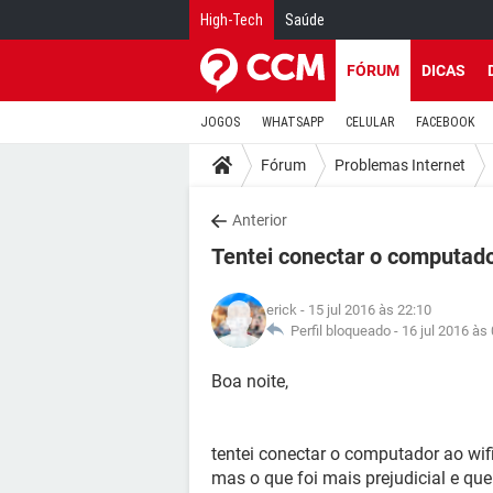
High-Tech
Saúde
FÓRUM
DICAS
JOGOS
WHATSAPP
CELULAR
FACEBOOK
Fórum
Problemas Internet
Anterior
Tentei conectar o computado
erick
- 15 jul 2016 às 22:10
Perfil bloqueado -
16 jul 2016 às
Boa noite,
tentei conectar o computador ao wifi
mas o que foi mais prejudicial e qu