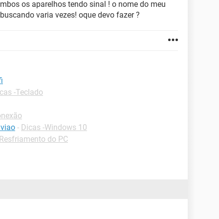
mbos os aparelhos tendo sinal ! o nome do meu
 buscando varia vezes! oque devo fazer ?
i
cas -Teclado
onexão
viao
-
Dicas -Windows 10
-Resfriamento do PC