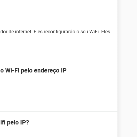
or de internet. Eles reconfigurarão o seu WiFi. Eles
o Wi-Fi pelo endereço IP
fi pelo IP?