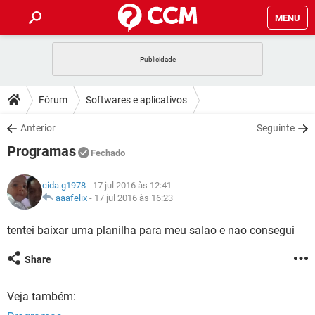
MENU
INÍCIO
JOGOS
WHATSAPP
DICAS
Fórum
Softwares e aplicativos
CELULAR
FACEBOOK
JOGOS
WHATSAPP
DOWNLOADS
Anterior
Seguinte
OUTLOOK
EXCEL
CELULAR
FACEBOOK
Programas
INSTAGRAM
JOGOS
GMAIL
WHATSAPP
Fechado
FÓRUM
OUTLOOK
EXCEL
GUIA DE COMPRAS
CELULAR
FACEBOOK
cida.g1978
- 17 jul 2016 às 12:41
INSTAGRAM
JOGOS
GMAIL
WHATSAPP
GLOSSÁRIO
aaafelix
-
17 jul 2016 às 16:23
OUTLOOK
EXCEL
GUIA DE COMPRAS
CELULAR
FACEBOOK
INSTAGRAM
JOGOS
GMAIL
WHATSAPP
tentei baixar uma planilha para meu salao e nao consegui
OUTLOOK
EXCEL
GUIA DE COMPRAS
CELULAR
FACEBOOK
Share
INSTAGRAM
GMAIL
OUTLOOK
EXCEL
GUIA DE COMPRAS
Veja também:
INSTAGRAM
GMAIL