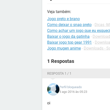
Veja também:
Jogo preto e brano
Como deixar o snap preto
-
Dicas -M
Como achar um jogo que eu esquec
Baixar o jogo da gatinha
-
Downloads
Baixar jogo top gear 1991
-
Downloa
Jogo mugen anime
-
Downloads - So
1 Respostas
RESPOSTA 1 / 1
Perfil bloqueado
5 ago 2016 às 05:23
oi