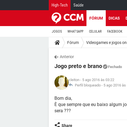
High-Tech
Saúde
FÓRUM
DICAS
JOGOS
WHATSAPP
CELULAR
FACEBOOK
Fórum
Videogames e jogos on
Anterior
Jogo preto e brano
Fechado
cleiton
- 5 ago 2016 às 03:22
Perfil bloqueado -
5 ago 2016 às
Bom dia,
È que sempre que eu baixo algum jog
sera ???
Share