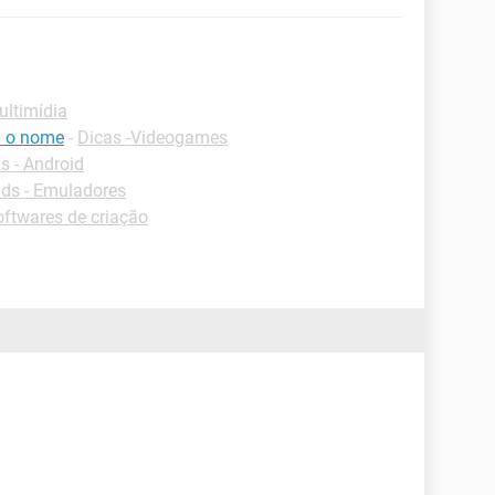
ultimídia
i o nome
-
Dicas -Videogames
 - Android
ds - Emuladores
ftwares de criação