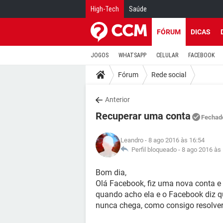
High-Tech
Saúde
FÓRUM
DICAS
JOGOS
WHATSAPP
CELULAR
FACEBOOK
Fórum
Rede social
Anterior
Recuperar uma conta
Fechad
Leandro
- 8 ago 2016 às 16:54
Perfil bloqueado -
8 ago 2016 às
Bom dia,
Olá Facebook, fiz uma nova conta e 
quando acho ela e o Facebook diz q
nunca chega, como consigo resolver