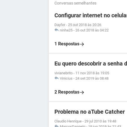
Conversas semelhantes
Configurar internet no celul
Dayfer
-
25 out 2018 às 20:26
ninha25
-
26 out 2018 às 04:22
1 Respostas
Eu quero descobrir a senha d
vivianebrito
-
11 nov 2018 às 19:05
Vinicius
-
24 set 2019 às 08:48
2 Respostas
Problema no aTube Catcher
Claudio Henrique
-
29 jul 2010 às 19:48
MarcosDangelo
-
19 jun 2019 às 21:43