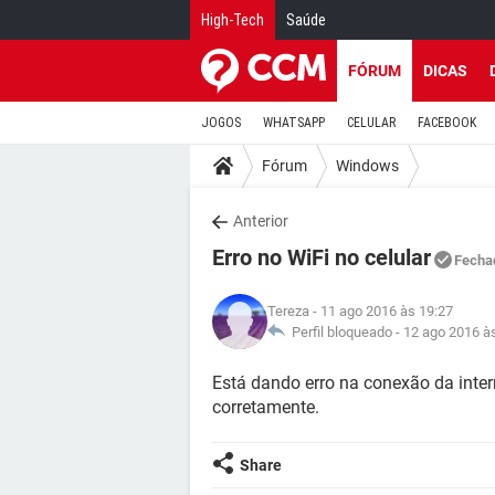
High-Tech
Saúde
FÓRUM
DICAS
JOGOS
WHATSAPP
CELULAR
FACEBOOK
Fórum
Windows
Anterior
Erro no WiFi no celular
Fecha
Tereza
- 11 ago 2016 às 19:27
Perfil bloqueado -
12 ago 2016 à
Está dando erro na conexão da inter
corretamente.
Share