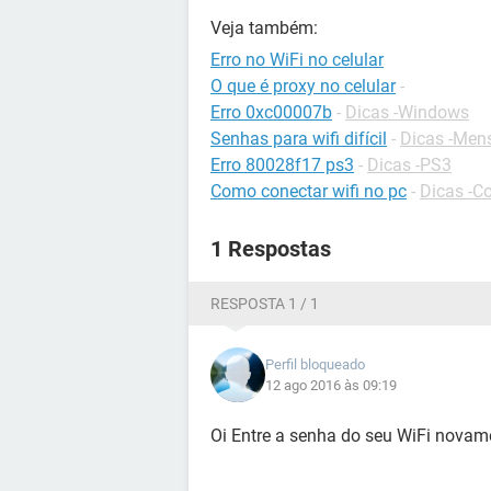
Veja também:
Erro no WiFi no celular
O que é proxy no celular
-
Erro 0xc00007b
-
Dicas -Windows
Senhas para wifi difícil
-
Dicas -Men
Erro 80028f17 ps3
-
Dicas -PS3
Como conectar wifi no pc
-
Dicas -C
1 Respostas
RESPOSTA 1 / 1
Perfil bloqueado
12 ago 2016 às 09:19
Oi Entre a senha do seu WiFi novam