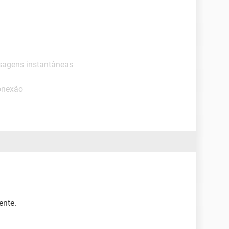
sagens instantâneas
onexão
ente.