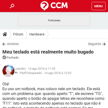
MENU
INÍCIO
JOGOS
WHATSAPP
DICAS
Fórum
Hardware
CELULAR
FACEBOOK
JOGOS
WHATSAPP
DOWNLOADS
Anterior
Seguinte
OUTLOOK
EXCEL
CELULAR
FACEBOOK
Meu teclado está realmente muito bugado
INSTAGRAM
JOGOS
GMAIL
WHATSAPP
FÓRUM
OUTLOOK
EXCEL
Fechado
GUIA DE COMPRAS
CELULAR
FACEBOOK
INSTAGRAM
JOGOS
GMAIL
WHATSAPP
GLOSSÁRIO
OUTLOOK
Leandro
- 14 ago 2016 à 11:35
EXCEL
GUIA DE COMPRAS
CELULAR
FACEBOOK
Perfil bloqueado -
14 ago 2016 à 12:52
INSTAGRAM
JOGOS
GMAIL
WHATSAPP
OUTLOOK
EXCEL
Olá!
GUIA DE COMPRAS
CELULAR
FACEBOOK
Eu uso um notbook, mas coloco nele um teclado. Ele está
INSTAGRAM
GMAIL
com um problema que: quando aperto "T", ele escreve "TG",
OUTLOOK
EXCEL
GUIA DE COMPRAS
quando aperto o botão de apagar letras ele reconhece como
INSTAGRAM
GMAIL
"F11". Isto está acontecendo apenas no teclado que não é