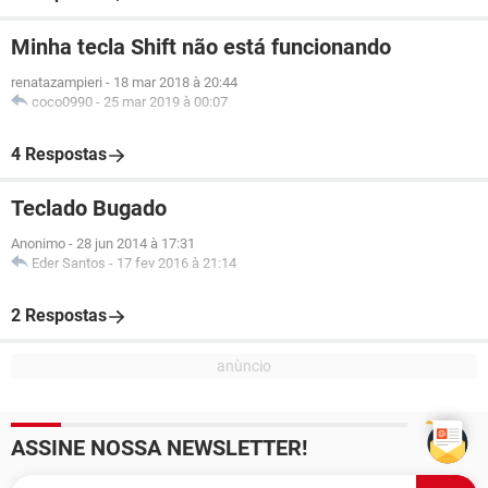
Minha tecla Shift não está funcionando
renatazampieri
-
18 mar 2018 à 20:44
coco0990
-
25 mar 2019 à 00:07
4 Respostas
Teclado Bugado
Anonimo
-
28 jun 2014 à 17:31
Eder Santos
-
17 fev 2016 à 21:14
2 Respostas
ASSINE NOSSA NEWSLETTER!