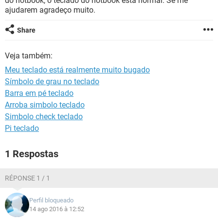
do notbook, o teclado do notbook está normal. Se me
GUIA DE COMPRAS
ajudarem agradeço muito.
Share
Veja também:
Meu teclado está realmente muito bugado
Símbolo de grau no teclado
Barra em pé teclado
Arroba simbolo teclado
Simbolo check teclado
Pi teclado
1 Respostas
RÉPONSE 1 / 1
Perfil bloqueado
14 ago 2016 à 12:52