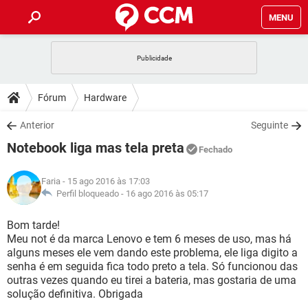
MENU
INÍCIO
JOGOS
WHATSAPP
DICAS
Fórum
Hardware
CELULAR
FACEBOOK
JOGOS
WHATSAPP
DOWNLOADS
Anterior
Seguinte
OUTLOOK
EXCEL
CELULAR
FACEBOOK
Notebook liga mas tela preta
INSTAGRAM
JOGOS
GMAIL
WHATSAPP
Fechado
FÓRUM
OUTLOOK
EXCEL
GUIA DE COMPRAS
CELULAR
FACEBOOK
Faria
- 15 ago 2016 às 17:03
INSTAGRAM
JOGOS
GMAIL
WHATSAPP
GLOSSÁRIO
Perfil bloqueado -
16 ago 2016 às 05:17
OUTLOOK
EXCEL
GUIA DE COMPRAS
CELULAR
FACEBOOK
INSTAGRAM
JOGOS
GMAIL
WHATSAPP
Bom tarde!
OUTLOOK
EXCEL
Meu not é da marca Lenovo e tem 6 meses de uso, mas há
GUIA DE COMPRAS
CELULAR
FACEBOOK
alguns meses ele vem dando este problema, ele liga digito a
INSTAGRAM
GMAIL
senha é em seguida fica todo preto a tela. Só funcionou das
OUTLOOK
EXCEL
GUIA DE COMPRAS
outras vezes quando eu tirei a bateria, mas gostaria de uma
INSTAGRAM
GMAIL
solução definitiva. Obrigada