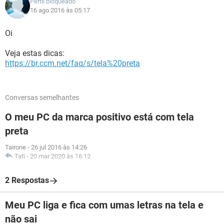
Perfil bloqueado
16 ago 2016 às 05:17
Oi
Veja estas dicas:
https://br.ccm.net/faq/s/tela%20preta
Conversas semelhantes
O meu PC da marca positivo está com tela
preta
Tairone
-
26 jul 2016 às 14:26
Tati
-
20 mar 2020 às 16:12
2 Respostas
Meu PC liga e fica com umas letras na tela e
não sai