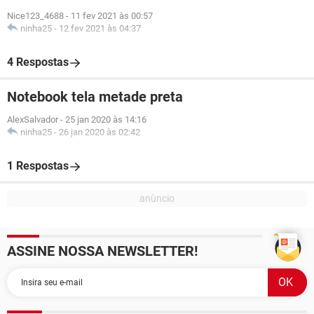
Nice123_4688
-
11 fev 2021 às 00:57
ninha25
-
12 fev 2021 às 04:37
4 Respostas
Notebook tela metade preta
AlexSalvador
-
25 jan 2020 às 14:16
ninha25
-
26 jan 2020 às 02:42
1 Respostas
ASSINE NOSSA NEWSLETTER!