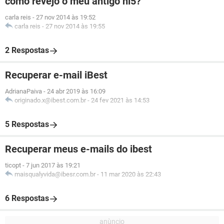
como revejo o meu antigo hi5?
carla reis
-
27 nov 2014 às 19:52
carla reis
-
27 nov 2014 às 19:55
2 Respostas
Recuperar e-mail iBest
AdrianaPaiva
-
24 abr 2019 às 16:09
originado.x@ibest.com.br
-
24 fev 2021 às 14:53
5 Respostas
Recuperar meus e-mails do ibest
ticopt
-
7 jun 2017 às 19:21
maisqualyvida@ibesr.com.br
-
11 mar 2020 às 22:43
6 Respostas