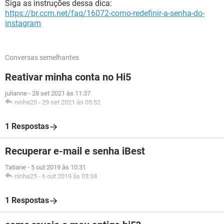
Siga as instruções dessa dica:
https://br.ccm.net/faq/16072-como-redefinir-a-senha-do-
instagram
Conversas semelhantes
Reativar minha conta no Hi5
julianne
-
28 set 2021 às 11:37
ninha25
-
29 set 2021 às 05:52
1 Respostas
Recuperar e-mail e senha iBest
Tatiane
-
5 out 2019 às 10:31
ninha25
-
6 out 2019 às 03:34
1 Respostas