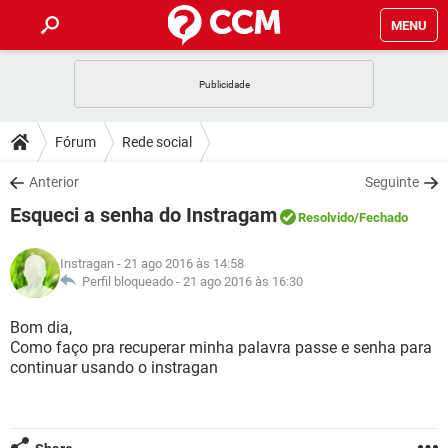
MENU
INÍCIO
JOGOS
WHATSAPP
DICAS
Fórum
Rede social
CELULAR
FACEBOOK
JOGOS
WHATSAPP
DOWNLOADS
Anterior
Seguinte
OUTLOOK
EXCEL
CELULAR
FACEBOOK
Esqueci a senha do Instragam
INSTAGRAM
JOGOS
GMAIL
WHATSAPP
Resolvido
/Fechado
FÓRUM
OUTLOOK
EXCEL
GUIA DE COMPRAS
CELULAR
FACEBOOK
Instragan
- 21 ago 2016 às 14:58
INSTAGRAM
JOGOS
GMAIL
WHATSAPP
GLOSSÁRIO
Perfil bloqueado -
21 ago 2016 às 16:30
OUTLOOK
EXCEL
GUIA DE COMPRAS
CELULAR
FACEBOOK
INSTAGRAM
JOGOS
GMAIL
WHATSAPP
Bom dia,
OUTLOOK
EXCEL
Como faço pra recuperar minha palavra passe e senha para
GUIA DE COMPRAS
CELULAR
FACEBOOK
continuar usando o instragan
INSTAGRAM
GMAIL
OUTLOOK
EXCEL
GUIA DE COMPRAS
INSTAGRAM
GMAIL