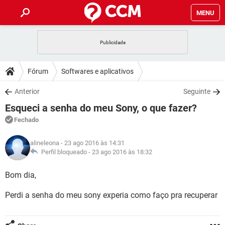
MENU
INÍCIO
JOGOS
WHATSAPP
DICAS
Fórum
Softwares e aplicativos
CELULAR
FACEBOOK
JOGOS
WHATSAPP
DOWNLOADS
Anterior
Seguinte
OUTLOOK
EXCEL
CELULAR
FACEBOOK
Esqueci a senha do meu Sony, o que fazer?
INSTAGRAM
JOGOS
GMAIL
WHATSAPP
FÓRUM
OUTLOOK
EXCEL
Fechado
GUIA DE COMPRAS
CELULAR
FACEBOOK
INSTAGRAM
JOGOS
GMAIL
WHATSAPP
GLOSSÁRIO
OUTLOOK
alineleona
- 23 ago 2016 às 14:31
EXCEL
GUIA DE COMPRAS
CELULAR
FACEBOOK
Perfil bloqueado -
23 ago 2016 às 18:32
INSTAGRAM
JOGOS
GMAIL
WHATSAPP
OUTLOOK
EXCEL
Bom dia,
GUIA DE COMPRAS
CELULAR
FACEBOOK
INSTAGRAM
GMAIL
Perdi a senha do meu sony experia como faço pra recuperar
OUTLOOK
EXCEL
GUIA DE COMPRAS
INSTAGRAM
GMAIL