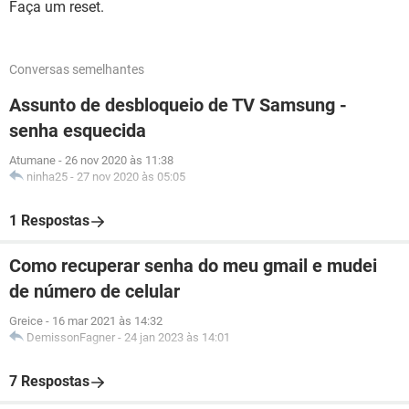
Faça um reset.
Conversas semelhantes
Assunto de desbloqueio de TV Samsung -
senha esquecida
Atumane
-
26 nov 2020 às 11:38
ninha25
-
27 nov 2020 às 05:05
1 Respostas
Como recuperar senha do meu gmail e mudei
de número de celular
Greice
-
16 mar 2021 às 14:32
DemissonFagner
-
24 jan 2023 às 14:01
7 Respostas