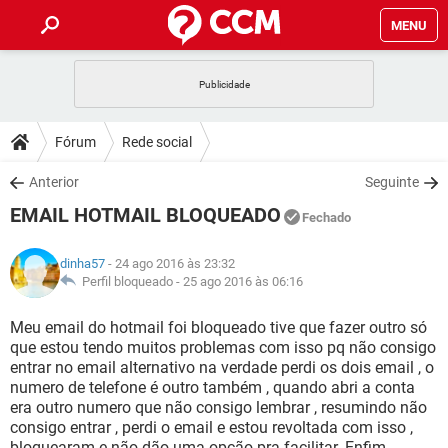
MENU
INÍCIO
JOGOS
WHATSAPP
DICAS
Fórum
Rede social
CELULAR
FACEBOOK
JOGOS
WHATSAPP
DOWNLOADS
Anterior
Seguinte
OUTLOOK
EXCEL
CELULAR
FACEBOOK
EMAIL HOTMAIL BLOQUEADO
INSTAGRAM
JOGOS
GMAIL
WHATSAPP
Fechado
FÓRUM
OUTLOOK
EXCEL
GUIA DE COMPRAS
CELULAR
FACEBOOK
dinha57
- 24 ago 2016 às 23:32
INSTAGRAM
JOGOS
GMAIL
WHATSAPP
GLOSSÁRIO
Perfil bloqueado -
25 ago 2016 às 06:16
OUTLOOK
EXCEL
GUIA DE COMPRAS
CELULAR
FACEBOOK
INSTAGRAM
JOGOS
GMAIL
WHATSAPP
Meu email do hotmail foi bloqueado tive que fazer outro só
OUTLOOK
EXCEL
que estou tendo muitos problemas com isso pq não consigo
GUIA DE COMPRAS
CELULAR
FACEBOOK
entrar no email alternativo na verdade perdi os dois email , o
INSTAGRAM
GMAIL
numero de telefone é outro também , quando abri a conta
OUTLOOK
EXCEL
GUIA DE COMPRAS
era outro numero que não consigo lembrar , resumindo não
INSTAGRAM
GMAIL
consigo entrar , perdi o email e estou revoltada com isso ,
bloquearam e não dão uma opção pra facilitar. Enfim