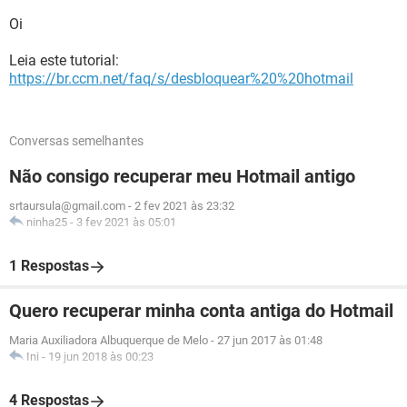
Oi
Leia este tutorial:
https://br.ccm.net/faq/s/desbloquear%20%20hotmail
Conversas semelhantes
Não consigo recuperar meu Hotmail antigo
srtaursula@gmail.com
-
2 fev 2021 às 23:32
ninha25
-
3 fev 2021 às 05:01
1 Respostas
Quero recuperar minha conta antiga do Hotmail
Maria Auxiliadora Albuquerque de Melo
-
27 jun 2017 às 01:48
Ini
-
19 jun 2018 às 00:23
4 Respostas