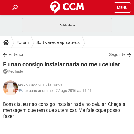
MENU
INÍCIO
JOGOS
WHATSAPP
DICAS
Fórum
Softwares e aplicativos
CELULAR
FACEBOOK
JOGOS
WHATSAPP
DOWNLOADS
Anterior
Seguinte
OUTLOOK
EXCEL
CELULAR
FACEBOOK
Eu nao consigo instalar nada no meu celular
INSTAGRAM
JOGOS
GMAIL
WHATSAPP
FÓRUM
OUTLOOK
EXCEL
Fechado
GUIA DE COMPRAS
CELULAR
FACEBOOK
INSTAGRAM
JOGOS
GMAIL
WHATSAPP
GLOSSÁRIO
OUTLOOK
tey
- 27 ago 2016 às 08:50
EXCEL
GUIA DE COMPRAS
CELULAR
FACEBOOK
usuário anônimo -
27 ago 2016 às 11:41
INSTAGRAM
JOGOS
GMAIL
WHATSAPP
OUTLOOK
EXCEL
Bom dia, eu nao consigo instalar nada no celular. Chega a
GUIA DE COMPRAS
CELULAR
FACEBOOK
mensagem que tem que autenticar. Me fale oque posso
INSTAGRAM
GMAIL
fazer.
OUTLOOK
EXCEL
GUIA DE COMPRAS
INSTAGRAM
GMAIL