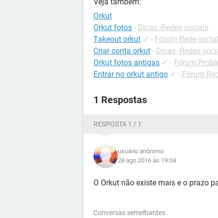
Veja também:
Orkut
Orkut fotos
-
Dicas -Redes sociais
Takeout orkut
✓
-
Fórum Rede socia
Criar conta orkut
-
Dicas -Redes soci
Orkut fotos antigas
✓
-
Fórum Probl
Entrar no orkut antigo
✓
-
Fórum Red
1 Respostas
RESPOSTA 1 / 1
usuário anônimo
28 ago 2016 às 19:04
O Orkut não existe mais e o prazo p
Conversas semelhantes