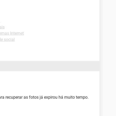
l
ais
emas Internet
e social
ara recuperar as fotos já expirou há muito tempo.