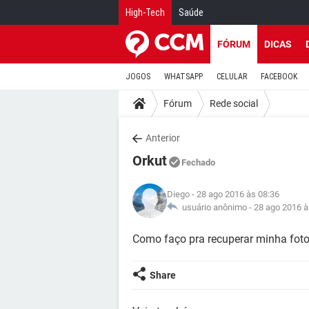
High-Tech
Saúde
FÓRUM
DICAS
JOGOS
WHATSAPP
CELULAR
FACEBOOK
Fórum
Rede social
Anterior
Orkut
Fechado
Diego
- 28 ago 2016 às 08:36
usuário anônimo -
28 ago 2016 à
Como faço pra recuperar minha foto
Share