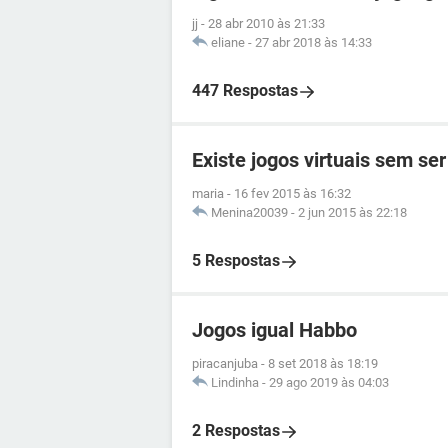
jj
-
28 abr 2010 às 21:33
eliane
-
27 abr 2018 às 14:33
447 Respostas
Existe jogos virtuais sem s
maria
-
16 fev 2015 às 16:32
Menina20039
-
2 jun 2015 às 22:18
5 Respostas
Jogos igual Habbo
piracanjuba
-
8 set 2018 às 18:19
Lindinha
-
29 ago 2019 às 04:03
2 Respostas