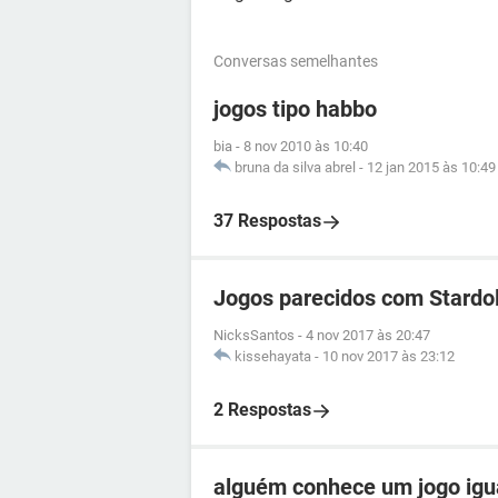
Conversas semelhantes
jogos tipo habbo
bia
-
8 nov 2010 às 10:40
bruna da silva abrel
-
12 jan 2015 às 10:49
37 Respostas
Jogos parecidos com Stardol
NicksSantos
-
4 nov 2017 às 20:47
kissehayata
-
10 nov 2017 às 23:12
2 Respostas
alguém conhece um jogo igua