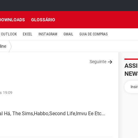
DOWNLOADS
GLOSSÁRIO
OUTLOOK
EXCEL
INSTAGRAM
GMAIL
GUIA DE COMPRAS
line
Seguinte
ASS
NEW
s 19:09
l Há, The Sims,Habbo,Second Life,Imvu Ee Etc...