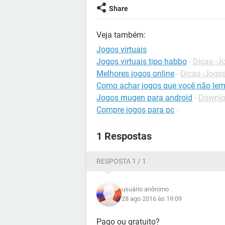
Share
Veja também:
Jogos virtuais
Jogos virtuais tipo habbo
-
Dicas -J
Melhores jogos online
-
Dicas -Jogos
Como achar jogos que você não le
Jogos mugen para android
-
Downloa
Compre jogos para pc
-
1 Respostas
RESPOSTA 1 / 1
usuário anônimo
28 ago 2016 às 19:09
Pago ou gratuito?