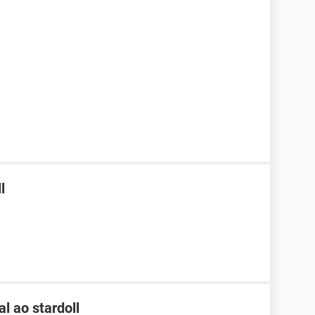
l
l ao stardoll