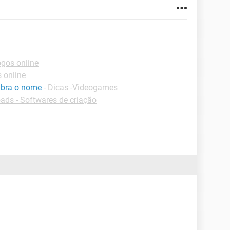
ogos online
 online
mbra o nome
-
Dicas -Videogames
ds - Softwares de criação