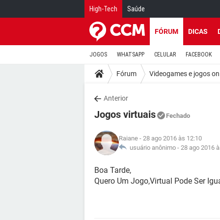
High-Tech
Saúde
FÓRUM
DICAS
JOGOS
WHATSAPP
CELULAR
FACEBOOK
Fórum
Videogames e jogos on
Anterior
Jogos virtuais
Fechado
Raiane
- 28 ago 2016 às 12:10
usuário anônimo -
28 ago 2016 à
Boa Tarde,
Quero Um Jogo,Virtual Pode Ser Igua