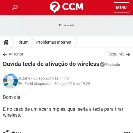
MENU
INÍCIO
JOGOS
WHATSAPP
DICAS
Fórum
Problemas Internet
CELULAR
FACEBOOK
JOGOS
WHATSAPP
DOWNLOADS
Anterior
Seguinte
OUTLOOK
EXCEL
CELULAR
FACEBOOK
Duvida tecla de ativação do wireless
INSTAGRAM
JOGOS
GMAIL
WHATSAPP
Fechado
FÓRUM
OUTLOOK
EXCEL
GUIA DE COMPRAS
CELULAR
FACEBOOK
Suzana
- 30 ago 2016 às 11:16
INSTAGRAM
JOGOS
GMAIL
WHATSAPP
GLOSSÁRIO
Perfil bloqueado -
30 ago 2016 às 19:29
OUTLOOK
EXCEL
GUIA DE COMPRAS
CELULAR
FACEBOOK
INSTAGRAM
JOGOS
GMAIL
WHATSAPP
Bom dia,
OUTLOOK
EXCEL
GUIA DE COMPRAS
CELULAR
FACEBOOK
E no caso de um acer simples, qual seria a tecla para tirar
INSTAGRAM
GMAIL
wireless.
OUTLOOK
EXCEL
GUIA DE COMPRAS
INSTAGRAM
GMAIL