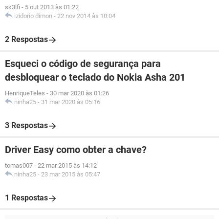
sk3lfi
-
5 out 2013 às 01:22
izidorio dimon
-
22 nov 2014 às 10:04
2 Respostas
Esqueci o código de segurança para
desbloquear o teclado do Nokia Asha 201
HenriqueTeles
-
30 mar 2020 às 01:26
ninha25
-
31 mar 2020 às 05:16
3 Respostas
Driver Easy como obter a chave?
tomas007
-
22 mar 2015 às 14:12
ninha25
-
23 mar 2015 às 05:47
1 Respostas