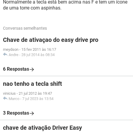
Normalmente a tecla está bem acima nas F e tem um ícone
de uma torre com aspinhas.
Conversas semelhantes
Chave de ativaçao do easy drive pro
meydson
-
15 fev 2011 às 16:17
Andre
-
28 jul 2014 às 08:34
6 Respostas
nao tenho a tecla shift
vinicius
-
21 jul 2012 às 19:47
Marco
-
7 jul 2023 às 13:54
3 Respostas
chave de ativação Driver Easy