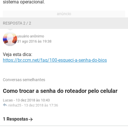
sistema operacional.
RESPOSTA 2 / 2
usuário anônimo
31 ago 2016 às 19:38
Veja esta dica:
https://br.ccm.net/faq/100-esqueci-a-senha-do-bios
Conversas semelhantes
Como trocar a senha do roteador pelo celular
Lucas
-
13 dez 2018 às 10:43
ninha25
-
13 dez 2018 às 17:36
1 Respostas