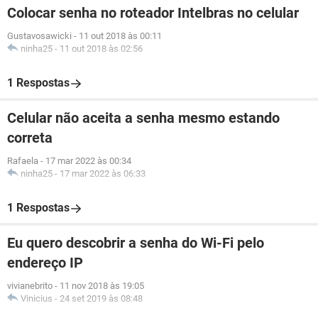
Colocar senha no roteador Intelbras no celular
Gustavosawicki
-
11 out 2018 às 00:11
ninha25
-
11 out 2018 às 02:56
1 Respostas
Celular não aceita a senha mesmo estando
correta
Rafaela
-
17 mar 2022 às 00:34
ninha25
-
17 mar 2022 às 06:33
1 Respostas
Eu quero descobrir a senha do Wi-Fi pelo
endereço IP
vivianebrito
-
11 nov 2018 às 19:05
Vinicius
-
24 set 2019 às 08:48