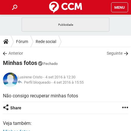
MENU
INÍCIO
JOGOS
WHATSAPP
DICAS
Fórum
Rede social
CELULAR
FACEBOOK
JOGOS
WHATSAPP
DOWNLOADS
Anterior
Seguinte
OUTLOOK
EXCEL
CELULAR
FACEBOOK
Minhas fotos
INSTAGRAM
JOGOS
GMAIL
WHATSAPP
Fechado
FÓRUM
OUTLOOK
EXCEL
GUIA DE COMPRAS
CELULAR
FACEBOOK
Lusirene Cristo
- 4 set 2016 à 12:30
INSTAGRAM
JOGOS
GMAIL
WHATSAPP
GLOSSÁRIO
Perfil bloqueado -
4 set 2016 à 15:55
OUTLOOK
EXCEL
GUIA DE COMPRAS
CELULAR
FACEBOOK
INSTAGRAM
JOGOS
GMAIL
WHATSAPP
Não consigo recuperar minhas fotos
OUTLOOK
EXCEL
GUIA DE COMPRAS
CELULAR
FACEBOOK
Share
INSTAGRAM
GMAIL
OUTLOOK
EXCEL
GUIA DE COMPRAS
Veja também:
INSTAGRAM
GMAIL