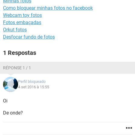
Minhas fotos
GUIA DE COMPRAS
Como bloquear minhas fotos no facebook
Webcam toy fotos
Fotos embaçadas
Orkut fotos
Desfocar fundo de fotos
1 Respostas
RÉPONSE 1 / 1
Perfil bloqueado
4 set 2016 à 15:55
Oi
De onde?