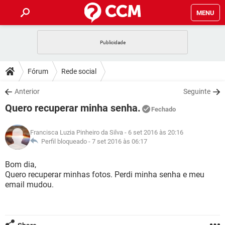
MENU
INÍCIO
JOGOS
WHATSAPP
DICAS
Fórum
Rede social
CELULAR
FACEBOOK
JOGOS
WHATSAPP
DOWNLOADS
Anterior
Seguinte
OUTLOOK
EXCEL
CELULAR
FACEBOOK
Quero recuperar minha senha.
INSTAGRAM
JOGOS
GMAIL
WHATSAPP
Fechado
FÓRUM
OUTLOOK
EXCEL
GUIA DE COMPRAS
CELULAR
FACEBOOK
Francisca Luzia Pinheiro da Silva
- 6 set 2016 às 20:16
INSTAGRAM
JOGOS
GMAIL
WHATSAPP
GLOSSÁRIO
Perfil bloqueado -
7 set 2016 às 06:17
OUTLOOK
EXCEL
GUIA DE COMPRAS
CELULAR
FACEBOOK
INSTAGRAM
JOGOS
GMAIL
WHATSAPP
Bom dia,
OUTLOOK
EXCEL
Quero recuperar minhas fotos. Perdi minha senha e meu
GUIA DE COMPRAS
CELULAR
FACEBOOK
email mudou.
INSTAGRAM
GMAIL
OUTLOOK
EXCEL
GUIA DE COMPRAS
INSTAGRAM
GMAIL