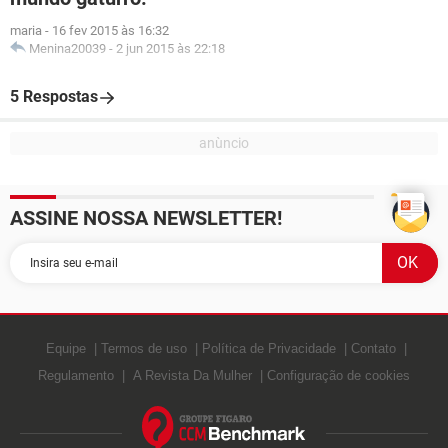
maria
-
16 fev 2015 às 16:32
Menina20039
-
2 jun 2015 às 22:18
5 Respostas
ASSINE NOSSA NEWSLETTER!
Equipe
Termos de uso
Política de Privacidade
Contato
Regulamento
A Revista Da Mulher
Configuração de cookies