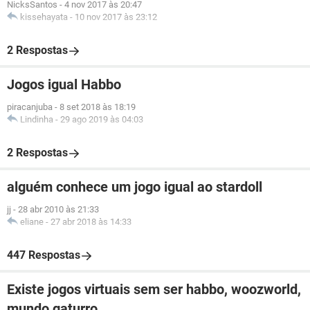
NicksSantos
-
4 nov 2017 às 20:47
kissehayata
-
10 nov 2017 às 23:12
2 Respostas
Jogos igual Habbo
piracanjuba
-
8 set 2018 às 18:19
Lindinha
-
29 ago 2019 às 04:03
2 Respostas
alguém conhece um jogo igual ao stardoll
jj
-
28 abr 2010 às 21:33
eliane
-
27 abr 2018 às 14:33
447 Respostas
Existe jogos virtuais sem ser habbo, woozworld,
mundo gaturro.