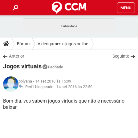
MENU
INÍCIO
JOGOS
WHATSAPP
DICAS
Fórum
Videogames e jogos online
CELULAR
FACEBOOK
JOGOS
WHATSAPP
DOWNLOADS
Anterior
Seguinte
OUTLOOK
EXCEL
CELULAR
FACEBOOK
Jogos virtuais
INSTAGRAM
JOGOS
GMAIL
WHATSAPP
Fechado
FÓRUM
OUTLOOK
EXCEL
GUIA DE COMPRAS
CELULAR
FACEBOOK
polyana
- 14 set 2016 às 15:09
INSTAGRAM
JOGOS
GMAIL
WHATSAPP
GLOSSÁRIO
Perfil bloqueado -
14 set 2016 às 22:50
OUTLOOK
EXCEL
GUIA DE COMPRAS
CELULAR
FACEBOOK
INSTAGRAM
JOGOS
GMAIL
WHATSAPP
Bom dia, vcs sabem jogos virtuais que não e necessário
OUTLOOK
EXCEL
baixar
GUIA DE COMPRAS
CELULAR
FACEBOOK
INSTAGRAM
GMAIL
OUTLOOK
EXCEL
GUIA DE COMPRAS
INSTAGRAM
GMAIL