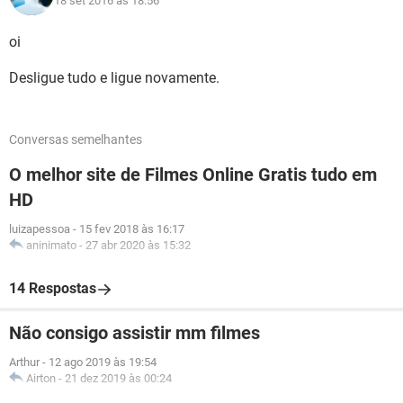
18 set 2016 às 18:56
oi
Desligue tudo e ligue novamente.
Conversas semelhantes
O melhor site de Filmes Online Gratis tudo em
HD
luizapessoa
-
15 fev 2018 às 16:17
aninimato
-
27 abr 2020 às 15:32
14 Respostas
Não consigo assistir mm filmes
Arthur
-
12 ago 2019 às 19:54
Airton
-
21 dez 2019 às 00:24