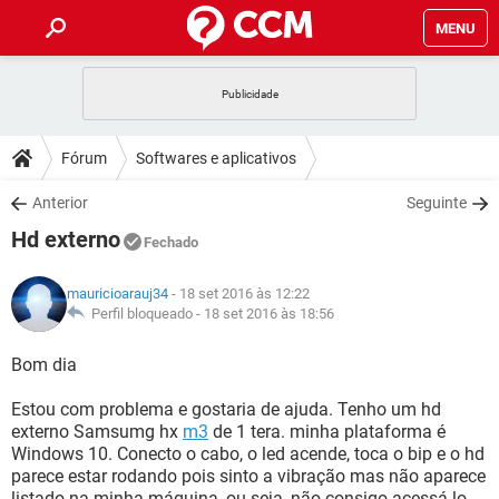
MENU
INÍCIO
JOGOS
WHATSAPP
DICAS
Fórum
Softwares e aplicativos
CELULAR
FACEBOOK
JOGOS
WHATSAPP
DOWNLOADS
Anterior
Seguinte
OUTLOOK
EXCEL
CELULAR
FACEBOOK
Hd externo
INSTAGRAM
JOGOS
GMAIL
WHATSAPP
Fechado
FÓRUM
OUTLOOK
EXCEL
GUIA DE COMPRAS
CELULAR
FACEBOOK
mauricioarauj34
- 18 set 2016 às 12:22
INSTAGRAM
JOGOS
GMAIL
WHATSAPP
GLOSSÁRIO
Perfil bloqueado -
18 set 2016 às 18:56
OUTLOOK
EXCEL
GUIA DE COMPRAS
CELULAR
FACEBOOK
INSTAGRAM
JOGOS
GMAIL
WHATSAPP
Bom dia
OUTLOOK
EXCEL
GUIA DE COMPRAS
CELULAR
FACEBOOK
Estou com problema e gostaria de ajuda. Tenho um hd
INSTAGRAM
GMAIL
externo Samsumg hx
m3
de 1 tera. minha plataforma é
OUTLOOK
EXCEL
GUIA DE COMPRAS
Windows 10. Conecto o cabo, o led acende, toca o bip e o hd
INSTAGRAM
GMAIL
parece estar rodando pois sinto a vibração mas não aparece
listado na minha máquina, ou seja, não consigo acessá-lo.