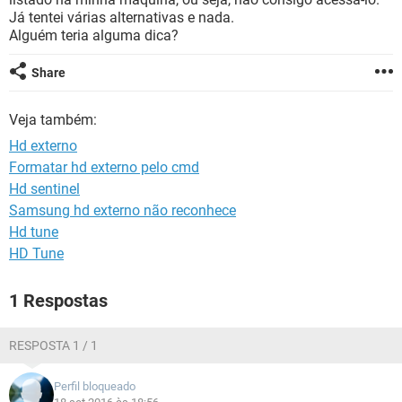
GUIA DE COMPRAS
Já tentei várias alternativas e nada.
Alguém teria alguma dica?
Share
Veja também:
Hd externo
Formatar hd externo pelo cmd
Hd sentinel
Samsung hd externo não reconhece
Hd tune
HD Tune
1 Respostas
RESPOSTA 1 / 1
Perfil bloqueado