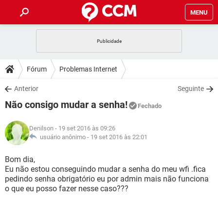
MENU
INÍCIO
JOGOS
WHATSAPP
DICAS
Fórum
Problemas Internet
CELULAR
FACEBOOK
JOGOS
WHATSAPP
DOWNLOADS
Anterior
Seguinte
OUTLOOK
EXCEL
CELULAR
FACEBOOK
Não consigo mudar a senha!
INSTAGRAM
JOGOS
GMAIL
WHATSAPP
Fechado
FÓRUM
OUTLOOK
EXCEL
GUIA DE COMPRAS
CELULAR
FACEBOOK
Denilson
- 19 set 2016 às 09:26
INSTAGRAM
JOGOS
GMAIL
WHATSAPP
GLOSSÁRIO
usuário anônimo -
19 set 2016 às 22:01
OUTLOOK
EXCEL
GUIA DE COMPRAS
CELULAR
FACEBOOK
INSTAGRAM
JOGOS
GMAIL
WHATSAPP
Bom dia,
OUTLOOK
EXCEL
Eu não estou conseguindo mudar a senha do meu wfi .fica
GUIA DE COMPRAS
CELULAR
FACEBOOK
pedindo senha obrigatório eu por admin mais não funciona
INSTAGRAM
GMAIL
o que eu posso fazer nesse caso???
OUTLOOK
EXCEL
GUIA DE COMPRAS
INSTAGRAM
GMAIL