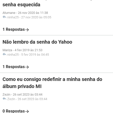
senha esquecida
Atumane
-
26 nov 2020 às 11:38
ninha25
-
27 nov 2020 às 05:05
1 Respostas
Não lembro da senha do Yahoo
Mariza
-
4 fev 2019 às 21:53
ninha25
-
5 fev 2019 às 04:45
1 Respostas
Como eu consigo redefinir a minha senha do
álbum privado MI
Zezin
-
26 set 2023 às 03:44
Zezin
-
26 set 2023 às 03:44
0 Respostas