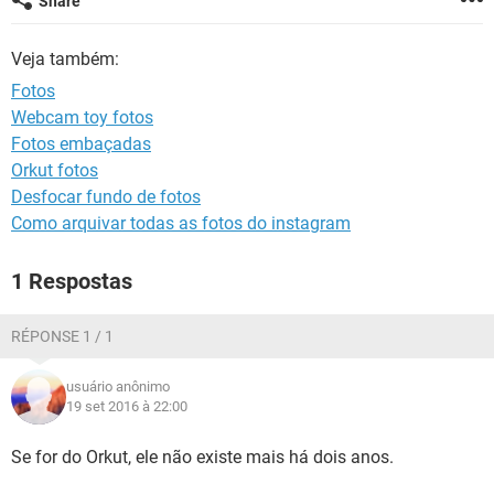
Share
GUIA DE COMPRAS
Veja também:
Fotos
Webcam toy fotos
Fotos embaçadas
Orkut fotos
Desfocar fundo de fotos
Como arquivar todas as fotos do instagram
1 Respostas
RÉPONSE 1 / 1
usuário anônimo
19 set 2016 à 22:00
Se for do Orkut, ele não existe mais há dois anos.