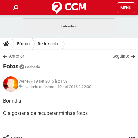
MENU
INÍCIO
JOGOS
WHATSAPP
DICAS
Fórum
Rede social
CELULAR
FACEBOOK
JOGOS
WHATSAPP
DOWNLOADS
Anterior
Seguinte
OUTLOOK
EXCEL
CELULAR
FACEBOOK
Fotos
INSTAGRAM
JOGOS
GMAIL
WHATSAPP
Fechado
FÓRUM
OUTLOOK
EXCEL
GUIA DE COMPRAS
CELULAR
FACEBOOK
Werley
- 19 set 2016 à 21:59
INSTAGRAM
JOGOS
GMAIL
WHATSAPP
GLOSSÁRIO
usuário anônimo -
19 set 2016 à 22:00
OUTLOOK
EXCEL
GUIA DE COMPRAS
CELULAR
FACEBOOK
INSTAGRAM
JOGOS
GMAIL
WHATSAPP
Bom dia,
OUTLOOK
EXCEL
GUIA DE COMPRAS
CELULAR
FACEBOOK
Ola gostaria de recuperar minhas fotos
INSTAGRAM
GMAIL
OUTLOOK
EXCEL
GUIA DE COMPRAS
INSTAGRAM
GMAIL