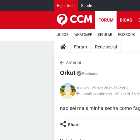
High-Tech
Saúde
FÓRUM
DICAS
JOGOS
WHATSAPP
CELULAR
FACEBOOK
Fórum
Rede social
Anterior
Orkut
Fechado
Suellen
- 29 set 2016 às 23:02
usuário anônimo -
30 set 2016 à
nao sei mais minha senha como faço
Share