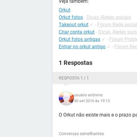
Veja também:
Orkut
Orkut fotos
-
Dicas -Redes sociais
Takeout orkut
✓
-
Fórum Rede socia
Criar conta orkut
-
Dicas -Redes soci
Orkut fotos antigas
✓
-
Fórum Probl
Entrar no orkut antigo
✓
-
Fórum Red
1 Respostas
RESPOSTA 1 / 1
usuário anônimo
30 set 2016 às 19:13
O Orkut não existe mais e o prazo p
Conversas semelhantes