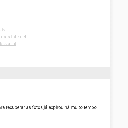
l
ais
emas Internet
e social
ara recuperar as fotos já expirou há muito tempo.